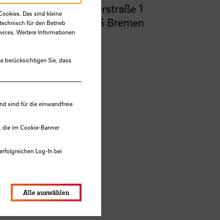
Bürgerstraße 1
Cookies. Das sind kleine
28195 Bremen
technisch für den Betrieb
vices. Weitere Informationen
e berücksichtigen Sie, dass
 sind für die einwandfreie
, die im Cookie-Banner
erfolgreichen Log-In bei
lungen werden im Local Storage
Alle auswählen