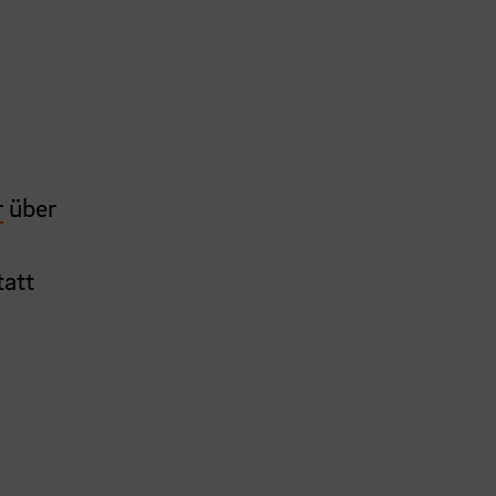
r
über
tatt