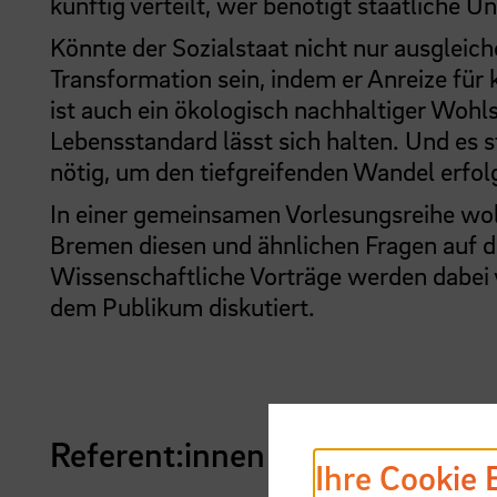
künftig verteilt, wer benötigt staatliche U
Könnte der Sozialstaat nicht nur ausgleich
Transformation sein, indem er Anreize fü
ist auch ein ökologisch nachhaltiger Wohls
Lebensstandard lässt sich halten. Und es st
nötig, um den tiefgreifenden Wandel erfol
In einer gemeinsamen Vorlesungsreihe w
Bremen diesen und ähnlichen Fragen auf 
Wissenschaftliche Vorträge werden dabei 
dem Publikum diskutiert.
Referent:innen
Ihre Cookie 