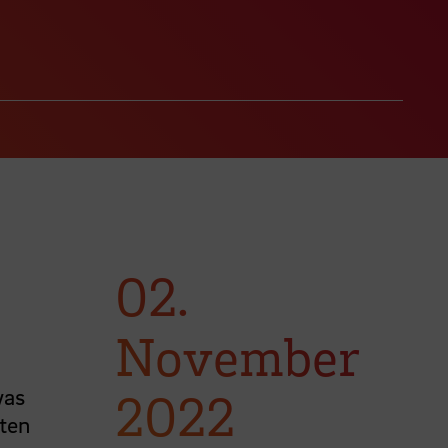
02.
November
was
2022
sten