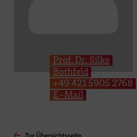
Prof. Dr. Silke
Bothfeld
+49 421 5905 2768
E-Mail
Zur Übersichtsseite