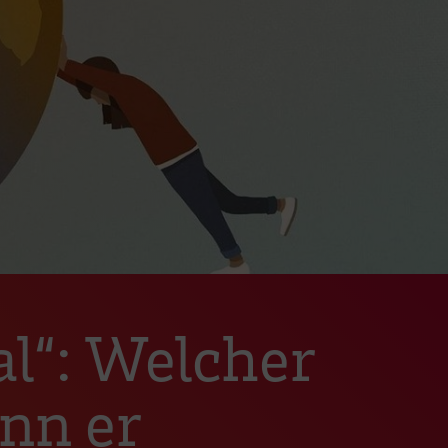
l“: Welcher
nn er