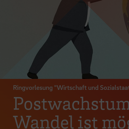
Ringvorlesung "Wirtschaft und Sozialsta
Postwachstum 
Wandel ist mö