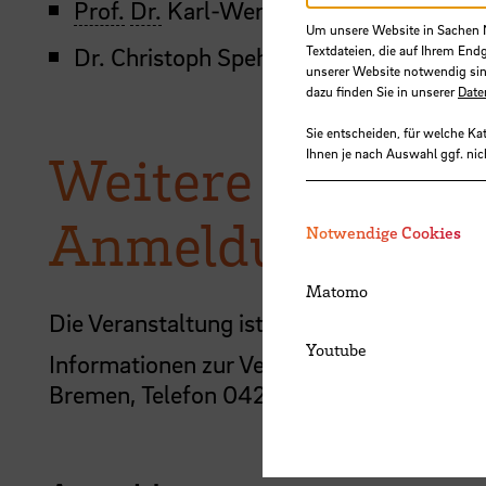
Prof.
Dr.
Karl-Werner Brand, TU Münche
Um unsere Website in Sachen Nu
Textdateien, die auf Ihrem End
Dr. Christoph Spehr, Die LINKE
unserer Website notwendig sin
dazu finden Sie in unserer
Date
Sie entscheiden, für welche Ka
Weitere Informa
Ihnen je nach Auswahl ggf. nic
Anmeldung
Notwendige Cookies
Matomo
Die Veranstaltung ist kostenfrei.
Youtube
Informationen zur Veranstaltung erhalten
Bremen, Telefon
0421 36301-66
,
E-Mail