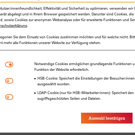
n und Universität Jena
tzer:innenfreundlichkeit, Effektivität und Sicherheit zu optimieren, verwenden wir 
gerät abgelegt und in Ihrem Browser gespeichert werden. Darunter sind Cookies, die 
d, sowie Cookies zur anonymen Webanalyse oder für erweiterte Funktionen und Ser
nschutzerklärung
.
tegorien Sie dem Einsatz von Cookies zustimmen möchten und für welche nicht. Bitt
tionen und
ht mehr alle Funktionen unserer Website zur Verfügung stehen.
Notwendige Cookies
Notwendige Cookies ermöglichen grundlegende Funktionen und
Funktion der Website erforderlich.
HSB-Cookie: Speichert die Einstellungen der Besucher:innen
Matomo
ausgewählt wurden.
LDAP-Cookie (nur für HSB-Mitarbeiter:innen): Speichert den 
Youtube
zugriffsgeschützten Seiten und Dateien.
 Sie bei Dr. Marion Salot, Arbeitnehmerkammer
Eye-Able®: Es werden keine Cookies gesetzt. Nutzereinstel
des Browsers gespeichert.
Auswahl bestätigen