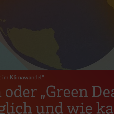
at im Klimawandel"
oder „Green Dea
glich und wie ka