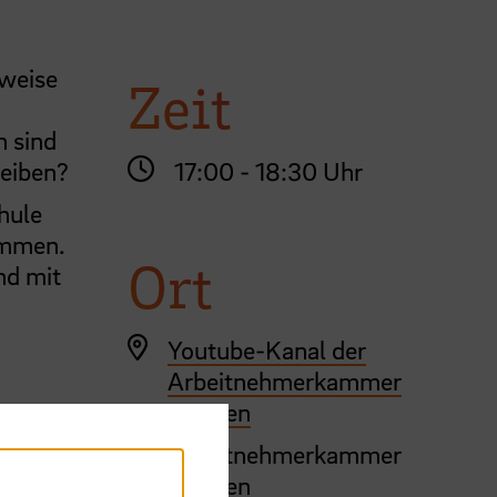
rweise
Zeit
n sind
17:00 - 18:30 Uhr
reiben?
hule
ommen.
Ort
nd mit
Youtube-Kanal der
Arbeitnehmerkammer
Bremen
Arbeitnehmerkammer
Bremen