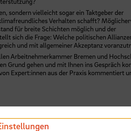
nterstützung?
en, sondern vielleicht sogar ein Taktgeber der
r klimafreundliches Verhalten schafft? Mögliche
tand für breite Schichten möglich und der
ellt sich die Frage: Welche politischen Allianze
greich und mit allgemeiner Akzeptanz voranzut
ollen Arbeitnehmerkammer Bremen und Hochsc
den Grund gehen und mit Ihnen ins Gespräch k
von Expert:innen aus der Praxis kommentiert u
Einstellungen