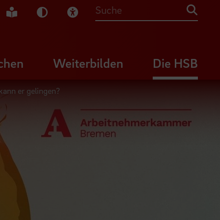
che Gebärdensprache
Leichte Sprache
Dunkel-Modus
Visuelle Hilfe
Suche
chen
Weiterbilden
Die HSB
kann er gelingen?