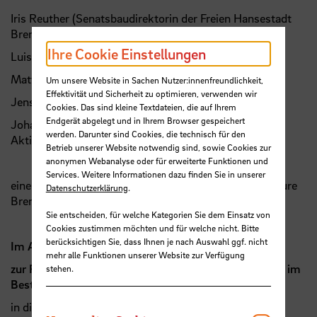
Iris Reuther (Senatsbaudirektorin der Freien Hansestadt
Bremen),
Ihre Cookie Einstellungen
Luisa Ropelato (Architects for Future),
Matthias Haber (Hild und K),
Um unsere Website in Sachen Nutzer:innenfreundlichkeit,
Effektivität und Sicherheit zu optimieren, verwenden wir
Jens Lütjen (Robert C. Spies Immobilien)
Cookies. Das sind kleine Textdateien, die auf Ihrem
Endgerät abgelegt und in Ihrem Browser gespeichert
Johann Christian Plagemann (GEWOBA
werden. Darunter sind Cookies, die technisch für den
Aktiengesellschaft Wohnen und Bauen)
Betrieb unserer Website notwendig sind, sowie Cookies zur
anonymen Webanalyse oder für erweiterte Funktionen und
Services. Weitere Informationen dazu finden Sie in unserer
eine Kooperation des b.zb und der School of Architecture
Datenschutzerklärung
.
Bremen der
HSB
Sie entscheiden, für welche Kategorien Sie dem Einsatz von
Cookies zustimmen möchten und für welche nicht. Bitte
berücksichtigen Sie, dass Ihnen je nach Auswahl ggf. nicht
Im Anschluss laden wir Sie herzlich ein
mehr alle Funktionen unserer Website zur Verfügung
zur Finissage der Ausstellung “Wohnungsbau + Bauen im
stehen.
Bestand = x. Impulse von Hild und K"
in die Räume des b.zb Am Wall 165/167.