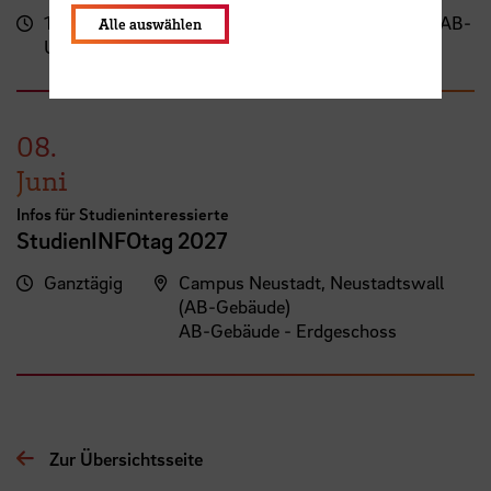
17:00
Campus Neustadt, Neustadtswall (AB-
Alle auswählen
Uhr
Gebäude)
08.
Juni
Infos für Studieninteressierte
StudienINFOtag 2027
Ganztägig
Campus Neustadt, Neustadtswall
(AB-Gebäude)
AB-Gebäude - Erdgeschoss
Zur Übersichtsseite