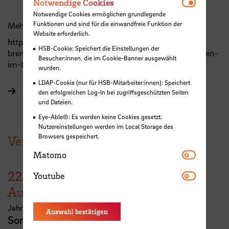
Notwendi
Notwendige Cookies
Notwendige Cookies ermöglichen grundlegende
Funktionen und sind für die einwandfreie Funktion der
Mehr Informationen:
Website erforderlich.
https://bzb-
HSB-Cookie: Speichert die Einstellungen der
bremen.de/programm/ausstellung/wohnungsbau-bauen-
Besucher:innen, die im Cookie-Banner ausgewählt
im-bestand-x/
wurden.
LDAP-Cookie (nur für HSB-Mitarbeiter:innen): Speichert
Mehr Informationen auf der Seite des b.zb
den erfolgreichen Log-In bei zugriffsgeschützten Seiten
und Dateien.
Eye-Able®: Es werden keine Cookies gesetzt.
Nutzereinstellungen werden im Local Storage des
Browsers gespeichert.
Veranstaltungen der HSB
Matomo
Matomo
Youtube
22.
–
30.
Youtube
August
Jahresausstellung der School of Architecture Bremen
Auswahl bestätigen
Sommerschau 2026