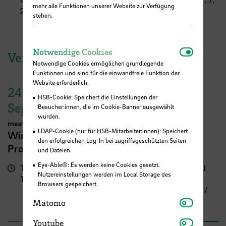
mehr alle Funktionen unserer Website zur Verfügung
28205 Bremen
stehen.
Notwendi
Notwendige Cookies
Veranstaltungen der HSB
Notwendige Cookies ermöglichen grundlegende
Funktionen und sind für die einwandfreie Funktion der
Website erforderlich.
24.
HSB-Cookie: Speichert die Einstellungen der
September
Besucher:innen, die im Cookie-Banner ausgewählt
wurden.
meetMINT
LDAP-Cookie (nur für HSB-Mitarbeiter:innen): Speichert
Wir feiern Frauen in MINT – 10 Jahre
den erfolgreichen Log-In bei zugriffsgeschützten Seiten
Programm meetMINT
und Dateien.
Eye-Able®: Es werden keine Cookies gesetzt.
17:00 -
Campus Neustadt, Neustadtswall
Nutzereinstellungen werden im Local Storage des
19:30 Uhr
(AB-Gebäude)
Browsers gespeichert.
AB-Gebäude - 10. Obergeschoss /
Matomo
Staffelgeschoss / Sky Lounge
Matomo
Youtube
Youtube