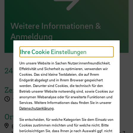
Weitere Informationen &
Anmeldung
Ihre Cookie Einstellungen
Um unsere Website in Sachen Nutzer:innenfreundlichkeit,
24.
August
2023
Effektivität und Sicherheit zu optimieren, verwenden wir
Cookies. Das sind kleine Textdateien, die auf Ihrem
Endgerät abgelegt und in Ihrem Browser gespeichert
werden. Darunter sind Cookies, die technisch für den
Zeit
Betrieb unserer Website notwendig sind, sowie Cookies zur
anonymen Webanalyse oder für erweiterte Funktionen und
12:00 - 14:00 Uhr
Services. Weitere Informationen dazu finden Sie in unserer
Datenschutzerklärung
.
Ort
Sie entscheiden, für welche Kategorien Sie dem Einsatz von
Cookies zustimmen möchten und für welche nicht. Bitte
Bremen
berücksichtigen Sie, dass Ihnen je nach Auswahl ggf. nicht
VIP-Club Ost im Weserstadion, Franz-Böhmert-Str. 7,