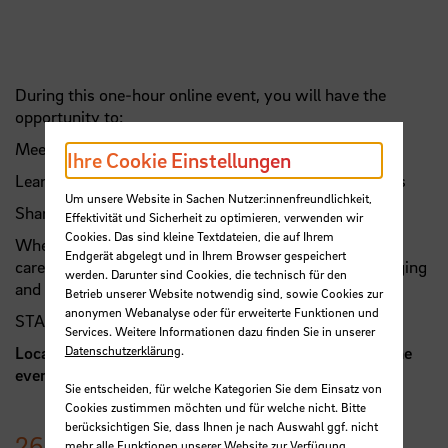
During this one-hour online event, you will have the
opportunity to:
Meet the STARS-Health project team
Ihre Cookie Einstellungen
Learn more about our objectives and planned activities
Um unsere Website in Sachen Nutzer:innenfreundlichkeit,
Share your ideas, experiences, and suggestions
Effektivität und Sicherheit zu optimieren, verwenden wir
Cookies. Das sind kleine Textdateien, die auf Ihrem
Whether you’re a healthcare professional, researcher,
Endgerät abgelegt und in Ihrem Browser gespeichert
caregiver, or simply interested in the intersection of aging
werden. Darunter sind Cookies, die technisch für den
and digital health, your input is valuable.
Betrieb unserer Website notwendig sind, sowie Cookies zur
anonymen Webanalyse oder für erweiterte Funktionen und
STARS-Health kickoff
Services. Weitere Informationen dazu finden Sie in unserer
Datenschutzerklärung
.
Location:
Online (registration required).
Register for the
event
here.
Sie entscheiden, für welche Kategorien Sie dem Einsatz von
Cookies zustimmen möchten und für welche nicht. Bitte
berücksichtigen Sie, dass Ihnen je nach Auswahl ggf. nicht
26.
August
2025
mehr alle Funktionen unserer Website zur Verfügung