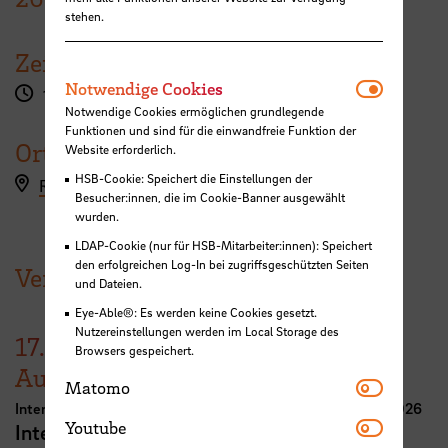
stehen.
Zeit
Notwendi
Notwendige Cookies
16:00 - 17:00 Uhr
Notwendige Cookies ermöglichen grundlegende
Funktionen und sind für die einwandfreie Funktion der
Ort
Website erforderlich.
HSB-Cookie: Speichert die Einstellungen der
Registration STARS-Health kick-off
Besucher:innen, die im Cookie-Banner ausgewählt
wurden.
LDAP-Cookie (nur für HSB-Mitarbeiter:innen): Speichert
den erfolgreichen Log-In bei zugriffsgeschützten Seiten
Veranstaltung der HSB
und Dateien.
Eye-Able®: Es werden keine Cookies gesetzt.
Nutzereinstellungen werden im Local Storage des
17.
Browsers gespeichert.
August
Matomo
Matomo
International Week Computer Science and Digital Media 2026
Youtube
Youtube
International FutureNow! Symposium