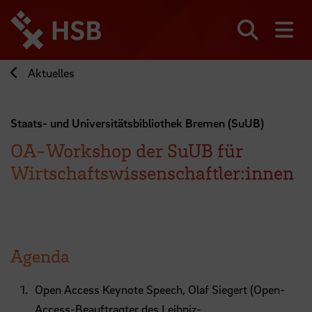
Direkt
zum
Seiteninhalt
Suchen
Me
springen
Aktuelles
Staats- und Universitätsbibliothek Bremen (SuUB)
OA-Workshop der SuUB für
Wirtschaftswissenschaftler:innen
Agenda
Open Access Keynote Speech, Olaf Siegert (Open-
Access-Beauftragter des Leibniz-