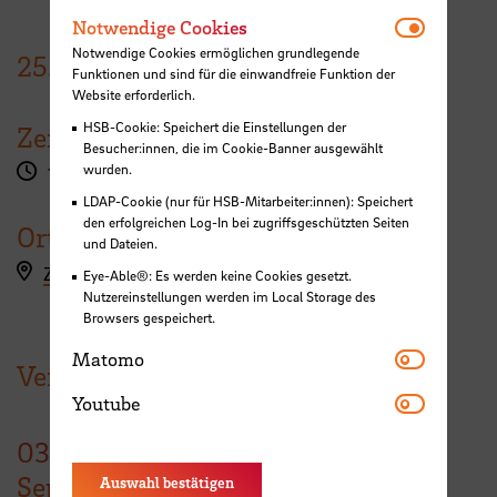
Notwendi
Notwendige Cookies
Notwendige Cookies ermöglichen grundlegende
25.
August
2022
Funktionen und sind für die einwandfreie Funktion der
Website erforderlich.
HSB-Cookie: Speichert die Einstellungen der
Zeit
Besucher:innen, die im Cookie-Banner ausgewählt
wurden.
10:00 - 12:00 Uhr
LDAP-Cookie (nur für HSB-Mitarbeiter:innen): Speichert
den erfolgreichen Log-In bei zugriffsgeschützten Seiten
Ort
und Dateien.
Zoom
Eye-Able®: Es werden keine Cookies gesetzt.
Nutzereinstellungen werden im Local Storage des
Browsers gespeichert.
Matomo
Matomo
Veranstaltungen der HSB
Youtube
Youtube
03.
September
Auswahl bestätigen