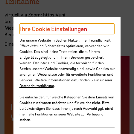
Teilnahme
virtuell via Zoom:
https://uni-
bremen.zoom.us/j/96175903400
Meeting-ID: 961 7590 3400
Ihre Cookie Einstellungen
Kenncode: Open
Um unsere Website in Sachen Nutzer:innenfreundlichkeit,
Eine Anmeldung ist nicht erforderlich.
Effektivität und Sicherheit zu optimieren, verwenden wir
Cookies. Das sind kleine Textdateien, die auf Ihrem
Endgerät abgelegt und in Ihrem Browser gespeichert
werden. Darunter sind Cookies, die technisch für den
Betrieb unserer Website notwendig sind, sowie Cookies zur
anonymen Webanalyse oder für erweiterte Funktionen und
Services. Weitere Informationen dazu finden Sie in unserer
Datenschutzerklärung
.
Sie entscheiden, für welche Kategorien Sie dem Einsatz von
Cookies zustimmen möchten und für welche nicht. Bitte
Informationen auf der
berücksichtigen Sie, dass Ihnen je nach Auswahl ggf. nicht
mehr alle Funktionen unserer Website zur Verfügung
Webseite der SuUB
stehen.