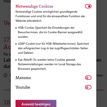
Nadine Bergmann
Notwendi
Notwendige Cookies
Notwendige Cookies ermöglichen grundlegende
Funktionen und sind für die einwandfreie Funktion der
Website erforderlich.
Veranstaltungen der HSB
HSB-Cookie: Speichert die Einstellungen der
Besucher:innen, die im Cookie-Banner ausgewählt
wurden.
17.
LDAP-Cookie (nur für HSB-Mitarbeiter:innen): Speichert
August
den erfolgreichen Log-In bei zugriffsgeschützten Seiten
und Dateien.
Für Lehrende
Lehrveranstaltungsplanung mit KI. Zeit sparen
Eye-Able®: Es werden keine Cookies gesetzt.
Nutzereinstellungen werden im Local Storage des
durch digitale Tools
Browsers gespeichert.
09:00 - 13:00
Zentrum für Lehren und Lernen
Matomo
Matomo
Uhr
(ZLL)
Youtube
Youtube
18.
Auswahl bestätigen