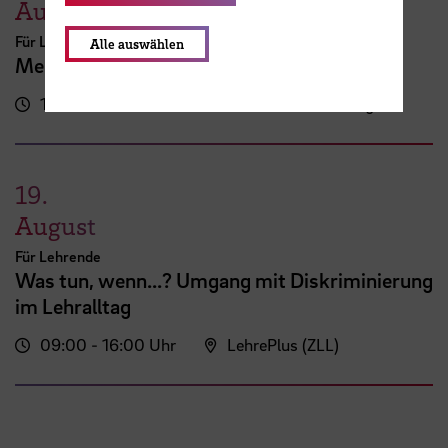
August
Für Lehrende
Alle auswählen
Mein erster AULIS-Kurs
10:00 - 14:45 Uhr
Online-Veranstaltung
19.
August
Für Lehrende
Was tun, wenn...? Umgang mit Diskriminierung
im Lehralltag
09:00 - 16:00 Uhr
LehrePlus (ZLL)