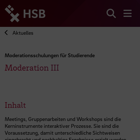
Direkt
zum
Seiteninhalt
Suchen
Me
springen
Aktuelles
Moderationsschulungen für Studierende
Moderation III
Inhalt
Meetings, Gruppenarbeiten und Workshops sind die
Kerninstrumente interaktiver Prozesse. Sie sind die
Voraussetzung, damit unterschiedliche Sichtweisen
eingebracht und nachhaltige Ergebnisse erzielt werden