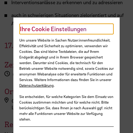
Interventionsanlässe zu erkennen und zu adressieren
auch in schwierigen Situationen zielorientiert und auf
Augenhöhe zu moderieren
Ihre Cookie Einstellungen
Um unsere Website in Sachen Nutzer:innenfreundlichkeit,
17.
Dezember
2024
Effektivität und Sicherheit zu optimieren, verwenden wir
Cookies. Das sind kleine Textdateien, die auf Ihrem
Endgerät abgelegt und in Ihrem Browser gespeichert
Zeit
werden. Darunter sind Cookies, die technisch für den
Betrieb unserer Website notwendig sind, sowie Cookies zur
09:00 - 15:00 Uhr
anonymen Webanalyse oder für erweiterte Funktionen und
Services. Weitere Informationen dazu finden Sie in unserer
Datenschutzerklärung
.
Ort
Sie entscheiden, für welche Kategorien Sie dem Einsatz von
Campus Neustadt, Langemarckstraße (L-Gebäude)
Cookies zustimmen möchten und für welche nicht. Bitte
L-Gebäude - L 2
berücksichtigen Sie, dass Ihnen je nach Auswahl ggf. nicht
mehr alle Funktionen unserer Website zur Verfügung
stehen.
Referent:in