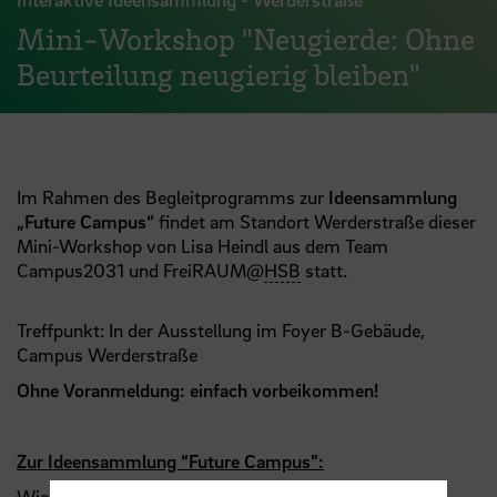
Mini-Workshop "Neugierde: Ohne
Beurteilung neugierig bleiben"
Im Rahmen des Begleitprogramms zur
Ideensammlung
„Future Campus“
findet am Standort Werderstraße dieser
Mini-Workshop von Lisa Heindl aus dem Team
Campus2031 und FreiRAUM@
HSB
statt.
Treffpunkt: In der Ausstellung im Foyer B-Gebäude,
Campus Werderstraße
Ohne Voranmeldung: einfach vorbeikommen!
Zur Ideensammlung “Future Campus”:
Wie ist es dort? Wie fühlt es sich an dort zu sein?