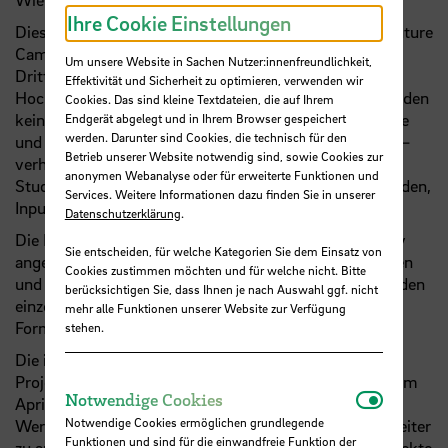
Ihre Cookie Einstellungen
Diesen Fragen geht die interaktive Ideensammlung „Future
Campus“ nach und versammelt Studierenden- und
Um unsere Website in Sachen Nutzer:innenfreundlichkeit,
Drittmittelprojekte, die die Weiterentwicklung der
Effektivität und Sicherheit zu optimieren, verwenden wir
Hochschule Bremen in den Blick nehmen. Gezeigt werden
Cookies. Das sind kleine Textdateien, die auf Ihrem
keine fertigen Lösungen, sondern Positionen, Entwürfe
Endgerät abgelegt und in Ihrem Browser gespeichert
werden. Darunter sind Cookies, die technisch für den
und Fragestellungen. Der Campus als offener Prozess –
Betrieb unserer Website notwendig sind, sowie Cookies zur
verhandelbar, formbar und gemeinsam gestaltbar. Alle
anonymen Webanalyse oder für erweiterte Funktionen und
Studierenden und Mitarbeitenden sind herzlich eingeladen,
Services. Weitere Informationen dazu finden Sie in unserer
Input zu geben.
Datenschutzerklärung
.
Die Posterbeiträge sind zu einem großen Teil interaktiv
Sie entscheiden, für welche Kategorien Sie dem Einsatz von
angelegt: Vertiefende Informationen können eingesehen
Cookies zustimmen möchten und für welche nicht. Bitte
und Inhalte ergänzt werden. Im Begleitprogramm werden
berücksichtigen Sie, dass Ihnen je nach Auswahl ggf. nicht
einzelne Projekte genauer betrachtet. Unterschiedliche
mehr alle Funktionen unserer Website zur Verfügung
Formate laden zum Mitmachen ein.
stehen.
Die interaktive Ideensammlung, die im Rahmen des
Projekts Campus2031@
HSB
entstanden ist, startete im
Notwendi
Notwendige Cookies
April am Campus Neustadt und ist nun an die
Notwendige Cookies ermöglichen grundlegende
Werderstraße gezogen. Im Wintersemester geht es weiter
Funktionen und sind für die einwandfreie Funktion der
zu anderen HSB-Standorten, die eingesammelten Projekte