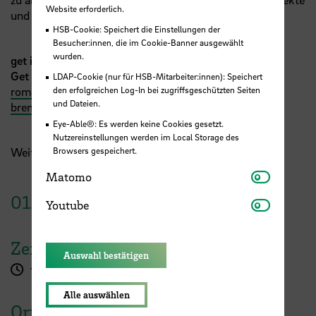
Website erforderlich.
und Ideen mit im Gepäck.
HSB-Cookie: Speichert die Einstellungen der
Besucher:innen, die im Cookie-Banner ausgewählt
wurden.
get involved: Lust auch eine Session zu gestalten?
Get in touch!
(
katrin.oellerich@hs-bremen.de
,
LDAP-Cookie (nur für HSB-Mitarbeiter:innen): Speichert
den erfolgreichen Log-In bei zugriffsgeschützten Seiten
roman.balzer@hs-bremen.de
,
grit.brendecke@hs-
und Dateien.
bremen.de
)
Eye-Able®: Es werden keine Cookies gesetzt.
Nutzereinstellungen werden im Local Storage des
Browsers gespeichert.
Weitere Infos zu „Future Campus“ sind
hier
zu finden.
Matomo
Matomo
01.
Juli
2026
Youtube
Youtube
Zeit
Auswahl bestätigen
13:45 Uhr
Alle auswählen
Ort