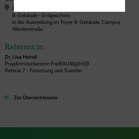
Campus Werderstraße, Werderstraße (B-Gebäude)
B-Gebäude - Erdgeschoss
In der Ausstellung im Foyer B-Gebäude, Campus
Werderstraße
Referent:in
Dr.
Lisa Heindl
Projektmitarbeiterin FreiRAUM@HSB
Referat 7 - Forschung und Transfer
Zur Übersichtsseite