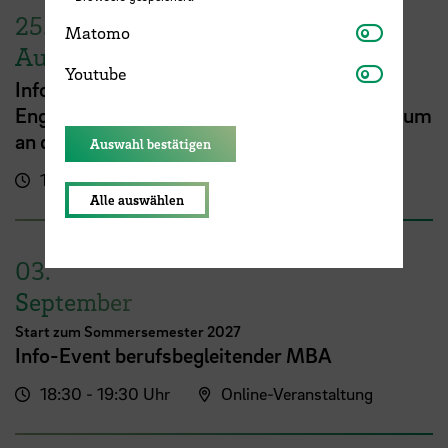
25.
Matomo
Matomo
August
Youtube
Youtube
Info Session zu Vollzeitprogrammen:
Englischsprachiges MBA- oder Masterstudium
an der HSB
Auswahl bestätigen
16:00 - 17:00 Uhr
Online-Veranstaltung
Alle auswählen
03.
September
Start zum Sommersemester 2027
Info-Event berufsbegleitender MBA
18:30 - 19:30 Uhr
Online-Veranstaltung