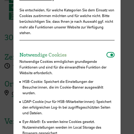
+49 421 5905 4195
Sie entscheiden, für welche Kategorien Sie dem Einsatz von
E-Mail
Cookies zustimmen möchten und für welche nicht. Bitte
berücksichtigen Sie, dass Ihnen je nach Auswahl ggf. nicht
mehr alle Funktionen unserer Website zur Verfügung
stehen.
30.
November
2022
Notwendi
Notwendige Cookies
Zeit
Notwendige Cookies ermöglichen grundlegende
13:30 - 14:30 Uhr
Funktionen und sind für die einwandfreie Funktion der
Website erforderlich.
HSB-Cookie: Speichert die Einstellungen der
Ort
Besucher:innen, die im Cookie-Banner ausgewählt
wurden.
Online ZOOM
LDAP-Cookie (nur für HSB-Mitarbeiter:innen): Speichert
den erfolgreichen Log-In bei zugriffsgeschützten Seiten
und Dateien.
Veranstaltungen der HSB
Eye-Able®: Es werden keine Cookies gesetzt.
Nutzereinstellungen werden im Local Storage des
Browsers gespeichert.