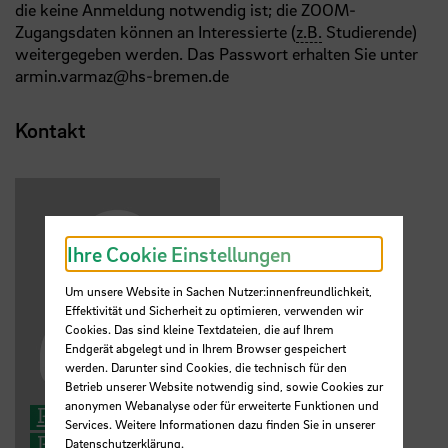
die keine Anmeldung notwendig ist; die ZOOM-
Zugangsdaten können an Interessierte (
z.B.
Studierende)
weitergegeben werden. Das Passwort erhalten Sie unter
armin.varmaz@hs-bremen.de
Kontakt
Ihre Cookie Einstellungen
Um unsere Website in Sachen Nutzer:innenfreundlichkeit,
Effektivität und Sicherheit zu optimieren, verwenden wir
Cookies. Das sind kleine Textdateien, die auf Ihrem
Endgerät abgelegt und in Ihrem Browser gespeichert
werden. Darunter sind Cookies, die technisch für den
Betrieb unserer Website notwendig sind, sowie Cookies zur
anonymen Webanalyse oder für erweiterte Funktionen und
Prof. Dr. Armin Varmaz
Services. Weitere Informationen dazu finden Sie in unserer
Professor for Finance
Datenschutzerklärung
.