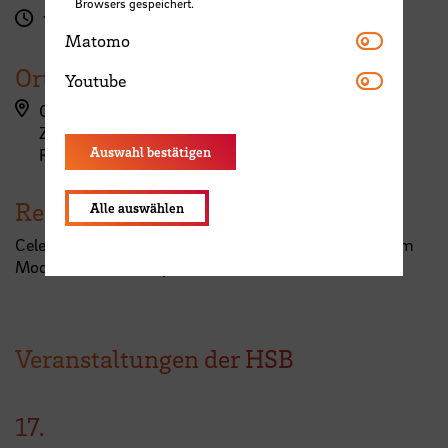
Browsers gespeichert.
17:15 Uhr
Matomo
Matomo
Ort
Youtube
Youtube
Campus Airportstadt, Flughafenallee (ZIMT)
ZIMT - Erdgeschoss
Auswahl bestätigen
Raum 032a
Referent:in
Alle auswählen
Celen Nil R&T Programme Manager Avionics & System
Models, Ariane Group
Veranstaltungen der HSB
17.