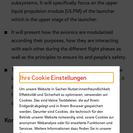
subsystems. It will specifically focus on the upper
liquid propulsion module (ULPM) of the launcher
which is the upper stage of the launcher.
It will present how the avionics are modularized
according their purposes, how they are interacting
with each other during the different flight phases as
well as the principles to ensure its and people’s safety.
This presentation provides a generalized view on the
Ihre Cookie Einstellungen
launcher avionics to the required main modules, i.e. it
provides a global description of the main avionics
Um unsere Website in Sachen Nutzer:innenfreundlichkeit,
functions. They do not correspond to A6 avionics
Effektivität und Sicherheit zu optimieren, verwenden wir
Cookies. Das sind kleine Textdateien, die auf Ihrem
denotations except for examples.
Endgerät abgelegt und in Ihrem Browser gespeichert
werden. Darunter sind Cookies, die technisch für den
Betrieb unserer Website notwendig sind, sowie Cookies zur
Kontakt
anonymen Webanalyse oder für erweiterte Funktionen und
Services. Weitere Informationen dazu finden Sie in unserer