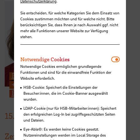
Datenschutzerklärung
.
Sie entscheiden, für welche Kategorien Sie dem Einsatz von
Cookies zustimmen möchten und für welche nicht. Bitte
berücksichtigen Sie, dass Ihnen je nach Auswahl ggf. nicht
mehr alle Funktionen unserer Website zur Verfügung
stehen.
Notwendi
Notwendige Cookies
Notwendige Cookies ermöglichen grundlegende
Funktionen und sind für die einwandfreie Funktion der
Prof. Dr.-Ing. Jasminka Matevska
Website erforderlich.
+49 421 5905 5425
HSB-Cookie: Speichert die Einstellungen der
E-Mail
Besucher:innen, die im Cookie-Banner ausgewählt
wurden.
LDAP-Cookie (nur für HSB-Mitarbeiter:innen): Speichert
15.
Januar
2024
den erfolgreichen Log-In bei zugriffsgeschützten Seiten
und Dateien.
Eye-Able®: Es werden keine Cookies gesetzt.
Zeit
Nutzereinstellungen werden im Local Storage des