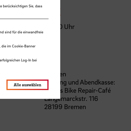
Zeit
e berücksichtigen Sie, dass
19:00 Uhr
 sind für die einwandfreie
, die im Cookie-Banner
Ort
erfolgreichen Log-In bei
Bremen
lungen werden im Local Storage
Eingang und Abendkasse:
Alle auswählen
neusi’s Bike Repair-Café
Langemarckstr. 116
28199 Bremen