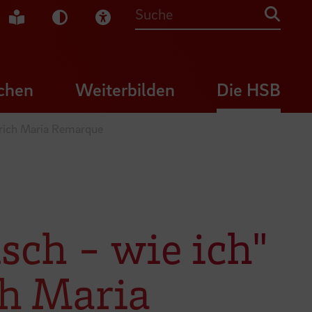
che Gebärdensprache
Leichte Sprache
Dunkel-Modus
Visuelle Hilfe
Suche
chen
Weiterbilden
Die HSB
 Erich Maria Remarque
nsch - wie ich"
ch Maria