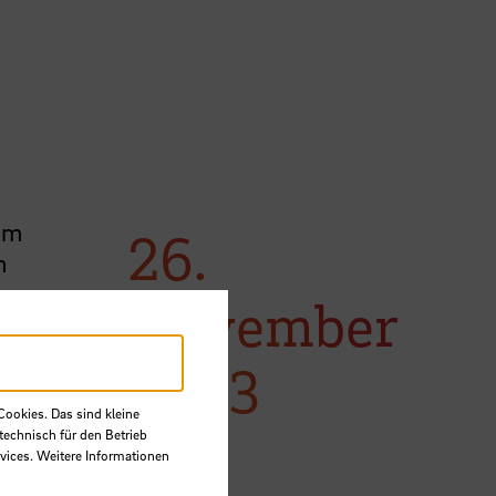
„Im
26.
m
November
ist um
2023
B
, in
Cookies. Das sind kleine
technisch für den Betrieb
vices. Weitere Informationen