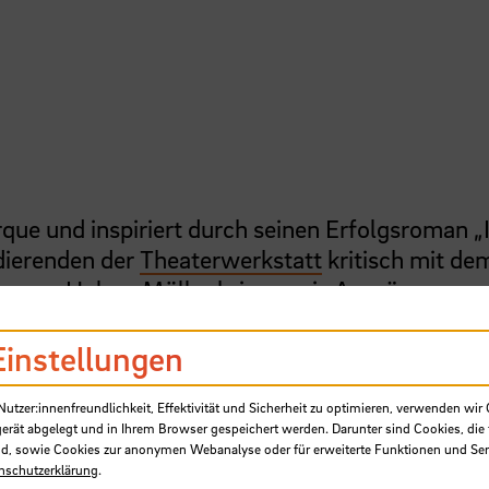
rque und inspiriert durch seinen Erfolgsroman 
dierenden der
Theaterwerkstatt
kritisch mit de
ng von Holger Möller bringen sie Auszüge aus
en Ersten Weltkrieg auf die Bühne. Treffpunkt 
ße am Repair-Café. Mit Live-Sounds von
Einstellungen
en die Studierenden das Publikum zunächst zum
rieg. Danach geht es in das M-Gebäude der
HS
tzer:innenfreundlichkeit, Effektivität und Sicherheit zu optimieren, verwenden wir 
gerät abgelegt und in Ihrem Browser gespeichert werden. Darunter sind Cookies, die 
erden.
d, sowie Cookies zur anonymen Webanalyse oder für erweiterte Funktionen und Ser
nschutzerklärung
.
t werden, siehe Kontakt.