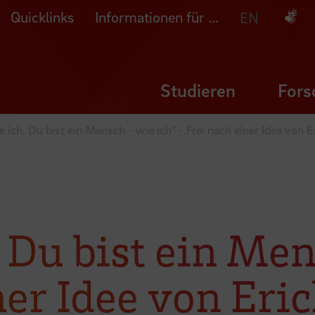
Quicklinks
Informationen für ...
Deuts
EN
Studieren
Fors
he ich. Du bist ein Mensch - wie ich" - Frei nach einer Idee von
. Du bist ein Me
ner Idee von Eri