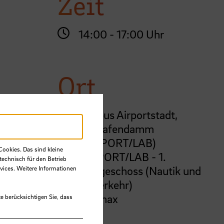
Zeit
14:00 - 17:00 Uhr
Ort
Campus Airportstadt,
Flughafendamm
(AIR/PORT/LAB)
Cookies. Das sind kleine
AIR/PORT/LAB - 1.
technisch für den Betrieb
Obergeschoss (Nautik und
vices. Weitere Informationen
Seeverkehr)
Audimax
e berücksichtigen Sie, dass