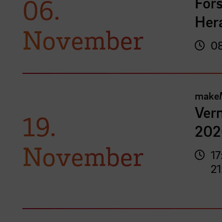
For
06.
Her
November
08
make
Vern
19.
202
November
17
21