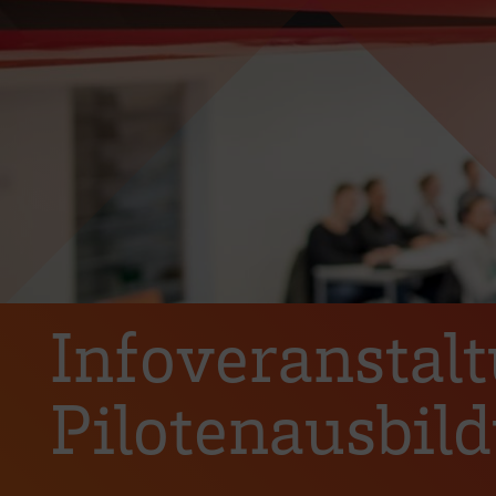
Infoveranstal
Pilotenausbil