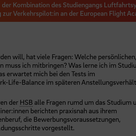
 zu der Kombination des Studiengangs Luftfahrt
zur Verkehrspilot:in an der European Flight A
rden will, hat viele Fragen: Welche persönlichen
n muss ich mitbringen? Was lerne ich im Stud
s erwartet mich bei den Tests im
-Life-Balance im späteren Anstellungsverhält
ren der
HSB
alle Fragen rumd um das Studium 
ainer:innen berichten praxisnah aus ihrem
tenberuf, die Bewerbungsvoraussetzungen,
ldungsschritte vorgestellt.