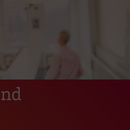
© HSB - Sabrina Peters
und