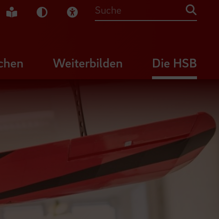
che Gebärdensprache
Leichte Sprache
Dunkel-Modus
Visuelle Hilfe
Suche
chen
Weiterbilden
Die HSB