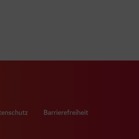
ook Seite
erer Xing Seite
Zu unserer LinkedIn Seite
e
uTube Seite
tenschutz
Barrierefreiheit