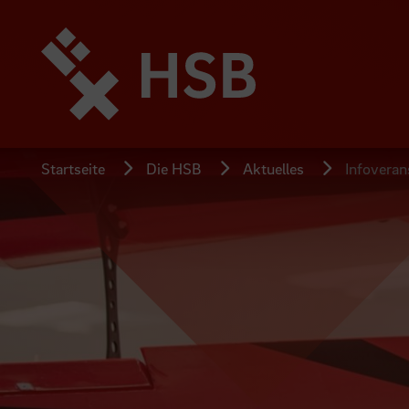
Direkt
zum
Seiteninhalt
springen
Startseite
Die HSB
Aktuelles
Infoveran