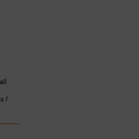
all
s /