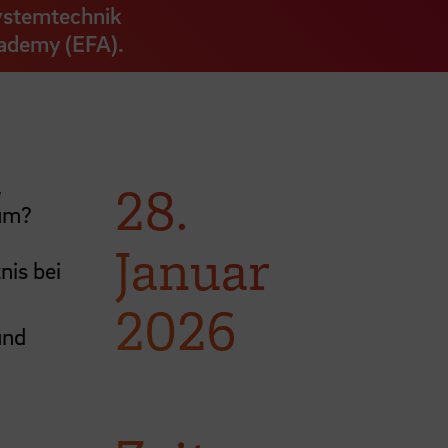
systemtechnik
cademy (EFA).
,
28.
ium?
Januar
nis bei
2026
und