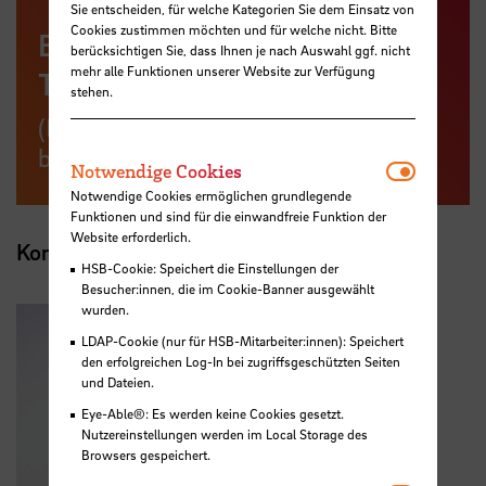
Sie entscheiden, für welche Kategorien Sie dem Einsatz von
Cookies zustimmen möchten und für welche nicht. Bitte
Broschüre Zeichnen mit
berücksichtigen Sie, dass Ihnen je nach Auswahl ggf. nicht
mehr alle Funktionen unserer Website zur Verfügung
Tusche - GRAPHIC SECTION
stehen.
(PDF,
35 MB
, Datei ist nicht
barrierefrei)
Notwendi
Notwendige Cookies
Notwendige Cookies ermöglichen grundlegende
Funktionen und sind für die einwandfreie Funktion der
Website erforderlich.
Kontakt
HSB-Cookie: Speichert die Einstellungen der
Besucher:innen, die im Cookie-Banner ausgewählt
wurden.
LDAP-Cookie (nur für HSB-Mitarbeiter:innen): Speichert
den erfolgreichen Log-In bei zugriffsgeschützten Seiten
und Dateien.
Eye-Able®: Es werden keine Cookies gesetzt.
Nutzereinstellungen werden im Local Storage des
Browsers gespeichert.