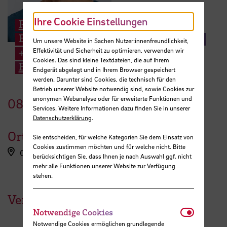
Ihre Cookie Einstellungen
Prof. Ulrike Mansfeld
Entwerfen, Darstellung und Gestaltung
Um unsere Website in Sachen Nutzer:innenfreundlichkeit,
+49 421 5905 2303
Effektivität und Sicherheit zu optimieren, verwenden wir
Cookies. Das sind kleine Textdateien, die auf Ihrem
E-Mail
Endgerät abgelegt und in Ihrem Browser gespeichert
werden. Darunter sind Cookies, die technisch für den
Betrieb unserer Website notwendig sind, sowie Cookies zur
anonymen Webanalyse oder für erweiterte Funktionen und
08.
Februar
2022
Services. Weitere Informationen dazu finden Sie in unserer
Datenschutzerklärung
.
Ort
Sie entscheiden, für welche Kategorien Sie dem Einsatz von
Cookies zustimmen möchten und für welche nicht. Bitte
Online-Veranstaltung
berücksichtigen Sie, dass Ihnen je nach Auswahl ggf. nicht
mehr alle Funktionen unserer Website zur Verfügung
stehen.
Veranstaltungen der HSB
Notwendi
Notwendige Cookies
Notwendige Cookies ermöglichen grundlegende