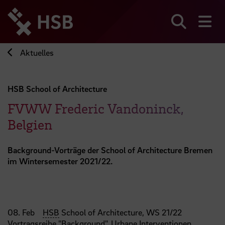
Direkt
zum
Seiteninhalt
Suchen
Me
springen
Aktuelles
HSB School of Architecture
FVWW Frederic Vandoninck,
Belgien
Background-Vorträge der School of Architecture Bremen
im Wintersemester 2021/22.
08. Feb
HSB
School of Architecture, WS 21/22
Vortragsreihe "Background". Urbane Interventionen