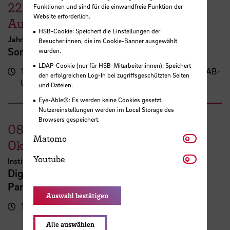
22.
–
30.
Funktionen und sind für die einwandfreie Funktion der
Website erforderlich.
August
HSB-Cookie: Speichert die Einstellungen der
Jahresausstellung der School of Architecture Bremen
Besucher:innen, die im Cookie-Banner ausgewählt
Sommerschau 2026
wurden.
LDAP-Cookie (nur für HSB-Mitarbeiter:innen): Speichert
17:00
Campus Neustadt, Neustadtswall (AB-
den erfolgreichen Log-In bei zugriffsgeschützten Seiten
Uhr
Gebäude)
und Dateien.
Eye-Able®: Es werden keine Cookies gesetzt.
Nutzereinstellungen werden im Local Storage des
Browsers gespeichert.
08.
Matomo
Matomo
Oktober
Youtube
Youtube
Institut für Digitale Teilhabe
Digitale Arbeitswelten inklusiv gestalten -
Partizipation in der Technikentwicklung
Auswahl bestätigen
10:00 - 16:00 Uhr
Campus der HSB
Campus Am Brill
Alle auswählen