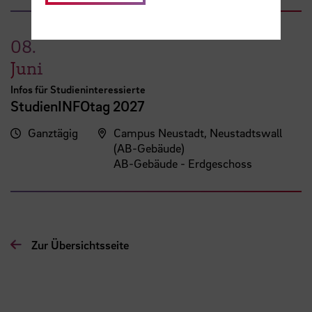
08.
Juni
Infos für Studieninteressierte
StudienINFOtag 2027
Ganztägig
Campus Neustadt, Neustadtswall
(AB-Gebäude)
AB-Gebäude - Erdgeschoss
Zur Übersichtsseite