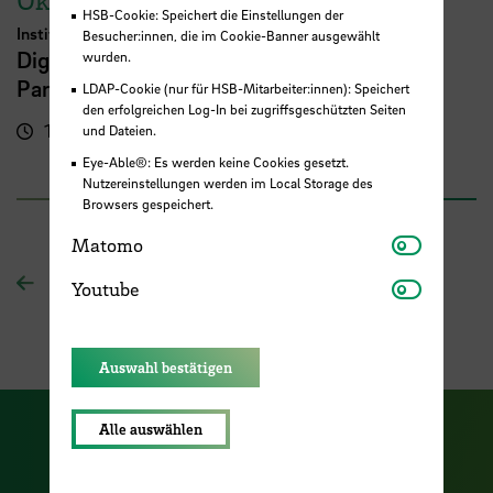
HSB-Cookie: Speichert die Einstellungen der
Institut für Digitale Teilhabe
Besucher:innen, die im Cookie-Banner ausgewählt
Digitale Arbeitswelten inklusiv gestalten -
wurden.
Partizipation in der Technikentwicklung
LDAP-Cookie (nur für HSB-Mitarbeiter:innen): Speichert
den erfolgreichen Log-In bei zugriffsgeschützten Seiten
10:00 - 16:00 Uhr
Campus der HSB
und Dateien.
Campus Am Brill
Eye-Able®: Es werden keine Cookies gesetzt.
Nutzereinstellungen werden im Local Storage des
Browsers gespeichert.
Matomo
Matomo
Youtube
Zur Übersichtsseite
Youtube
Auswahl bestätigen
Alle auswählen
Zu unserer Facebook S
Zu unse
Zu unserer YouTu
Zu unserer Instagram Seite