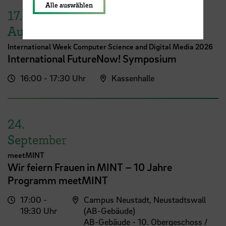
Alle auswählen
17.
August
International Week Computer Science and Digital Media 2026
International FutureNow! Symposium
16:00 - 17:30 Uhr
Kassenhalle
24.
September
meetMINT
Wir feiern Frauen in MINT – 10 Jahre
Programm meetMINT
17:00 -
Campus Neustadt, Neustadtswall
19:30 Uhr
(AB-Gebäude)
AB-Gebäude - 10. Obergeschoss /