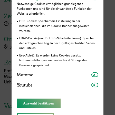
Notwendige Cookies ermöglichen grundlegende
Funktionen und sind für die einwandfreie Funktion der
Website erforderlich.
Zeit
HSB-Cookie: Speichert die Einstellungen der
17:00 Uhr
Besucher:innen, die im Cookie-Banner ausgewählt
wurden.
Ort
LDAP-Cookie (nur für HSB-Mitarbeiter:innen): Speichert
den erfolgreichen Log-In bei zugriffsgeschützten Seiten
Zoom (Code: Bionik)
und Dateien.
Eye-Able®: Es werden keine Cookies gesetzt.
Referent:in
Nutzereinstellungen werden im Local Storage des
Browsers gespeichert.
Prof.
Dr.
Adrien Baldit, Laboratoire d'Etude des
Matomo
Matomo
Microstructures et de Mécanique des Matériaux,
Université de Lorraine, France
Youtube
Youtube
Auswahl bestätigen
Veranstaltungen der HSB