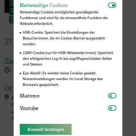
Daria Bunke, B. A.
Notwendi
Notwendige Cookies
Studentische Mitarbeiterin
Notwendige Cookies ermöglichen grundlegende
E-Mail
Funktionen und sind für die einwandfreie Funktion der
Website erforderlich.
HSB-Cookie: Speichert die Einstellungen der
Besucher:innen, die im Cookie-Banner ausgewählt
17.
April
2024
wurden.
LDAP-Cookie (nur für HSB-Mitarbeiter:innen): Speichert
den erfolgreichen Log-In bei zugriffsgeschützten Seiten
Zeit
und Dateien.
14:30 - 15:30 Uhr
Eye-Able®: Es werden keine Cookies gesetzt.
Nutzereinstellungen werden im Local Storage des
Browsers gespeichert.
Ort
Matomo
Matomo
Campus Airportstadt, Flughafenallee (ZIMT)
Flughafenallee 10
Youtube
Youtube
28199 Bremen
031, gegenüber der Mensa
Auswahl bestätigen