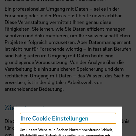
Ein professioneller Umgang mit Daten – sei es in der
Forschung oder in der Praxis – ist heute unverzichtbar.
Diese Veranstaltung vermittelt Ihnen genau diese
Fähigkeiten. Sie lernen, wie Sie Daten effizient managen,
schützen und dokumentieren, um Ihre wissenschaftlichen
Projekte erfolgreich umzusetzen. Aber Datenmanagement
ist nicht nur für Forschende wichtig – in fast allen Berufen
sind Fähigkeiten im Umgang mit Daten heute eine
grundlegende Voraussetzung. Von der Analyse über die
Verarbeitung bis hin zur sicheren Speicherung und dem
rechtlichen Umgang mit Daten – das Wissen, das Sie hier
erwerben, ist in der digitalen Arbeitswelt von
entscheidender Bedeutung.
Zielsetzung
Ihre Cookie Einstellungen
Die Studierenden sollen ein praxisorientiertes Verständnis
für die Forschung und den Umgang mit
Um unsere Website in Sachen Nutzer:innenfreundlichkeit,
wissenschaftlichen Daten entwickeln. Dabei wird der
Effektivität und Sicherheit zu optimieren, verwenden wir