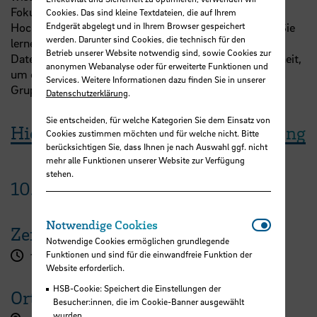
Fokus auf die Bedeutung von Forschung für die
Cookies. Das sind kleine Textdateien, die auf Ihrem
Endgerät abgelegt und in Ihrem Browser gespeichert
Hochschule für Angewandte Wissenschaften gelegt. Sie
werden. Darunter sind Cookies, die technisch für den
lernen wichtige Grundlagen in den Bereichen
Betrieb unserer Website notwendig sind, sowie Cookies zur
Datenmanagement, Dokumentation und Datensicherheit,
anonymen Webanalyse oder für erweiterte Funktionen und
um optimal auf eigene wissenschaftliche Arbeiten und
Services. Weitere Informationen dazu finden Sie in unserer
Gruppenprojekte vorbereitet zu werden.
Datenschutzerklärung
.
Sie entscheiden, für welche Kategorien Sie dem Einsatz von
Hier geht es zur Workshopanmeldung
Cookies zustimmen möchten und für welche nicht. Bitte
berücksichtigen Sie, dass Ihnen je nach Auswahl ggf. nicht
mehr alle Funktionen unserer Website zur Verfügung
stehen.
10.
Mai
2025
Notwendi
Notwendige Cookies
Zeit
Notwendige Cookies ermöglichen grundlegende
Funktionen und sind für die einwandfreie Funktion der
10:00 - 14:15 Uhr
Website erforderlich.
HSB-Cookie: Speichert die Einstellungen der
Ort
Besucher:innen, die im Cookie-Banner ausgewählt
wurden.