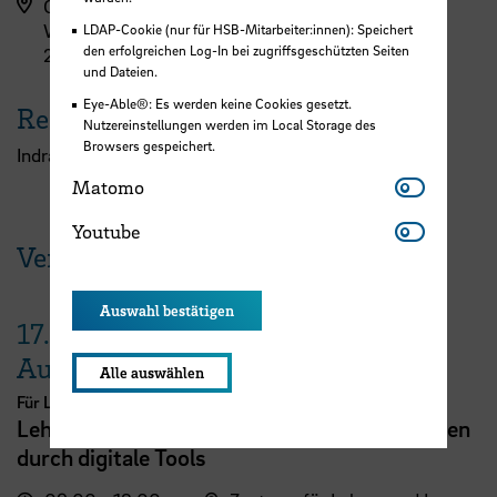
Campus Werderstraße
Werderstraße 73
LDAP-Cookie (nur für HSB-Mitarbeiter:innen): Speichert
den erfolgreichen Log-In bei zugriffsgeschützten Seiten
28199 Bremen
und Dateien.
Eye-Able®: Es werden keine Cookies gesetzt.
Referent:in
Nutzereinstellungen werden im Local Storage des
Browsers gespeichert.
Indra Smith
Matomo
Matomo
Youtube
Youtube
Veranstaltungen der HSB
Auswahl bestätigen
17.
August
Alle auswählen
Für Lehrende
Lehrveranstaltungsplanung mit KI. Zeit sparen
durch digitale Tools