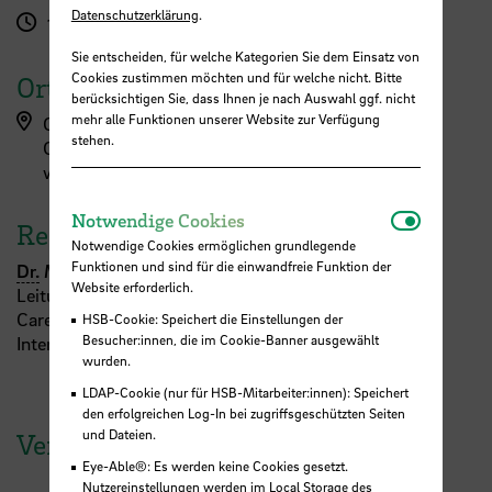
Datenschutzerklärung
.
13:00 - 17:00 Uhr
Sie entscheiden, für welche Kategorien Sie dem Einsatz von
Cookies zustimmen möchten und für welche nicht. Bitte
Ort
berücksichtigen Sie, dass Ihnen je nach Auswahl ggf. nicht
mehr alle Funktionen unserer Website zur Verfügung
Career Service
stehen.
Campus Neustadtswall
wird noch genau festgelegt
Notwendi
Notwendige Cookies
Referent:in
Notwendige Cookies ermöglichen grundlegende
Funktionen und sind für die einwandfreie Funktion der
Dr.
Monika Blaschke
Website erforderlich.
Leitung Career Service
Career Service/ Referat Studienerfolg und
HSB-Cookie: Speichert die Einstellungen der
Besucher:innen, die im Cookie-Banner ausgewählt
Internationalisierung
wurden.
LDAP-Cookie (nur für HSB-Mitarbeiter:innen): Speichert
den erfolgreichen Log-In bei zugriffsgeschützten Seiten
und Dateien.
Veranstaltungen der HSB
Eye-Able®: Es werden keine Cookies gesetzt.
Nutzereinstellungen werden im Local Storage des