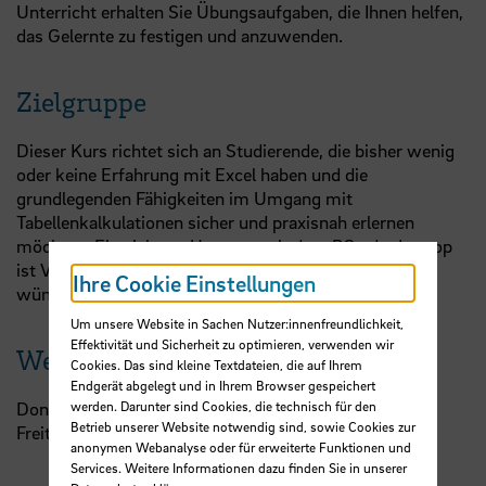
Unterricht erhalten Sie Übungsaufgaben, die Ihnen helfen,
das Gelernte zu festigen und anzuwenden.
Zielgruppe
Dieser Kurs richtet sich an Studierende, die bisher wenig
oder keine Erfahrung mit Excel haben und die
grundlegenden Fähigkeiten im Umgang mit
Tabellenkalkulationen sicher und praxisnah erlernen
möchten. Ein sicherer Umgang mit dem PC oder Laptop
ist Voraussetzung. Ein zweiter Bildschirm ist
Ihre Cookie Einstellungen
wünschenswert.
Um unsere Website in Sachen Nutzer:innenfreundlichkeit,
Effektivität und Sicherheit zu optimieren, verwenden wir
Weitere Termine
Cookies. Das sind kleine Textdateien, die auf Ihrem
Endgerät abgelegt und in Ihrem Browser gespeichert
Donnerstag, 24.09.2026, 09:00 - 13:00 Uhr
werden. Darunter sind Cookies, die technisch für den
Betrieb unserer Website notwendig sind, sowie Cookies zur
Freitag , 25.09.2026, 09:00 - 13:00 Uhr
anonymen Webanalyse oder für erweiterte Funktionen und
Services. Weitere Informationen dazu finden Sie in unserer