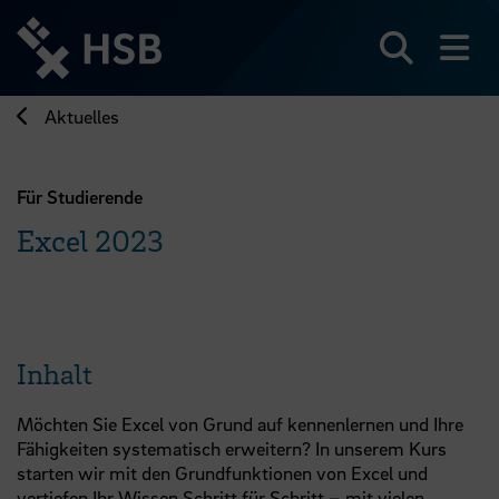
Direkt
zum
Seiteninhalt
Suchen
Me
springen
Aktuelles
Für Studierende
Excel 2023
Inhalt
Möchten Sie Excel von Grund auf kennenlernen und Ihre
Fähigkeiten systematisch erweitern? In unserem Kurs
starten wir mit den Grundfunktionen von Excel und
vertiefen Ihr Wissen Schritt für Schritt – mit vielen