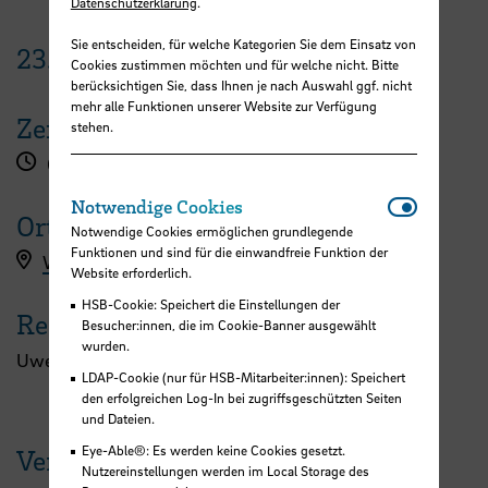
Datenschutzerklärung
.
Sie entscheiden, für welche Kategorien Sie dem Einsatz von
23.
September
2026
Cookies zustimmen möchten und für welche nicht. Bitte
berücksichtigen Sie, dass Ihnen je nach Auswahl ggf. nicht
mehr alle Funktionen unserer Website zur Verfügung
Zeit
stehen.
09:00 - 13:00 Uhr
Notwendi
Notwendige Cookies
Ort
Notwendige Cookies ermöglichen grundlegende
Funktionen und sind für die einwandfreie Funktion der
Workshopanmeldung hier
Website erforderlich.
HSB-Cookie: Speichert die Einstellungen der
Referent:in
Besucher:innen, die im Cookie-Banner ausgewählt
wurden.
Uwe Langhans
LDAP-Cookie (nur für HSB-Mitarbeiter:innen): Speichert
den erfolgreichen Log-In bei zugriffsgeschützten Seiten
und Dateien.
Eye-Able®: Es werden keine Cookies gesetzt.
Veranstaltungen der HSB
Nutzereinstellungen werden im Local Storage des