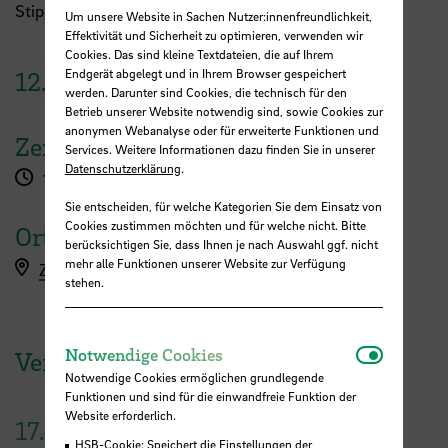
Stipendium informieren und Fragen stellen.
Um unsere Website in Sachen Nutzer:innenfreundlichkeit,
Effektivität und Sicherheit zu optimieren, verwenden wir
Cookies. Das sind kleine Textdateien, die auf Ihrem
Endgerät abgelegt und in Ihrem Browser gespeichert
12.
Mai
2025
werden. Darunter sind Cookies, die technisch für den
Betrieb unserer Website notwendig sind, sowie Cookies zur
anonymen Webanalyse oder für erweiterte Funktionen und
Zeit
Services. Weitere Informationen dazu finden Sie in unserer
Datenschutzerklärung
.
13:00 - 14:00 Uhr
Sie entscheiden, für welche Kategorien Sie dem Einsatz von
Cookies zustimmen möchten und für welche nicht. Bitte
Ort
berücksichtigen Sie, dass Ihnen je nach Auswahl ggf. nicht
mehr alle Funktionen unserer Website zur Verfügung
Zoom
stehen.
Notwendi
Notwendige Cookies
Veranstaltung der HSB
Notwendige Cookies ermöglichen grundlegende
Funktionen und sind für die einwandfreie Funktion der
Website erforderlich.
17.
HSB-Cookie: Speichert die Einstellungen der