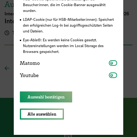
August
Besucher:innen, die im Cookie-Banner ausgewählt
wurden.
International Week Computer Science and Digital Media 2026
International FutureNow! Symposium
LDAP-Cookie (nur für HSB-Mitarbeiter:innen): Speichert
den erfolgreichen Log-In bei zugriffsgeschützten Seiten
und Dateien.
16:00 - 17:30 Uhr
Kassenhalle
Eye-Able®: Es werden keine Cookies gesetzt.
Nutzereinstellungen werden im Local Storage des
Browsers gespeichert.
Matomo
Matomo
Zur Übersichtsseite
Youtube
Youtube
Auswahl bestätigen
Zu unserer Facebook S
Zu unse
Alle auswählen
Zu unserer YouTu
Zu unserer Instagram Seite
Zu unserer LinkedI