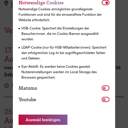
Notwendi
Notwendige Cookies
Online ZOOM
Notwendige Cookies ermöglichen grundlegende
Funktionen und sind für die einwandfreie Funktion der
Website erforderlich.
HSB-Cookie: Speichert die Einstellungen der
Veranstaltungen der HSB
Besucher:innen, die im Cookie-Banner ausgewählt
wurden.
LDAP-Cookie (nur für HSB-Mitarbeiter:innen): Speichert
17.
den erfolgreichen Log-In bei zugriffsgeschützten Seiten
August
und Dateien.
Eye-Able®: Es werden keine Cookies gesetzt.
International Week Computer Science and Digital Media 2026
Nutzereinstellungen werden im Local Storage des
International FutureNow! Symposium
Browsers gespeichert.
16:00 - 17:30 Uhr
Kassenhalle
Matomo
Matomo
Youtube
Youtube
25.
August
Auswahl bestätigen