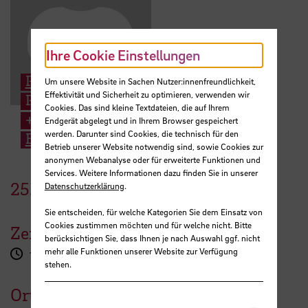
Ihre Cookie Einstellungen
Prof. Dr. Armin Varmaz
Um unsere Website in Sachen Nutzer:innenfreundlichkeit,
Effektivität und Sicherheit zu optimieren, verwenden wir
Professor for Finance
Cookies. Das sind kleine Textdateien, die auf Ihrem
+49 421 5905 4195
Endgerät abgelegt und in Ihrem Browser gespeichert
werden. Darunter sind Cookies, die technisch für den
E-Mail
Betrieb unserer Website notwendig sind, sowie Cookies zur
anonymen Webanalyse oder für erweiterte Funktionen und
Services. Weitere Informationen dazu finden Sie in unserer
25.
Mai
2022
Datenschutzerklärung
.
Sie entscheiden, für welche Kategorien Sie dem Einsatz von
Cookies zustimmen möchten und für welche nicht. Bitte
Zeit
berücksichtigen Sie, dass Ihnen je nach Auswahl ggf. nicht
mehr alle Funktionen unserer Website zur Verfügung
13:30 - 14:30 Uhr
stehen.
Ort