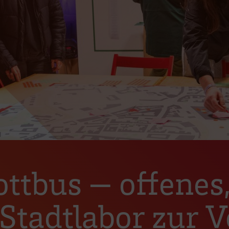
tbus — offenes
 Stadtlabor zur 