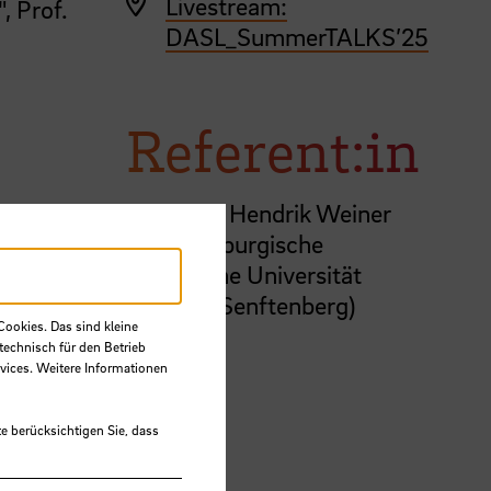
Livestream:
, Prof.
DASL_SummerTALKS’25
Referent:in
Dipl.-Ing. Hendrik Weiner
(Brandenburgische
Technische Universität
Cottbus-Senftenberg)
Cookies. Das sind kleine
technisch für den Betrieb
vices. Weitere Informationen
e berücksichtigen Sie, dass