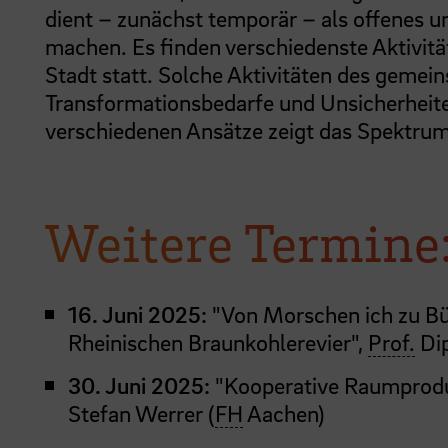
dient – zunächst temporär – als offenes u
machen. Es finden verschiedenste Aktivit
Stadt statt. Solche Aktivitäten des geme
Transformationsbedarfe und Unsicherheite
verschiedenen Ansätze zeigt das Spektrum
Weitere Termine
16. Juni 2025:
"Von Morschen ich zu Bü
Rheinischen Braunkohlerevier",
Prof.
Dip
30. Juni 2025:
"Kooperative Raumprodukt
Stefan Werrer (
FH
Aachen)