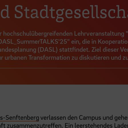
d Stadtgesellsch
zur hochschulübergreifenden Lehrveranstaltun
DASL_SummerTALKS'25" ein, die in Kooperatio
desplanung (DASL) stattfindet. Ziel dieser Ve
ur urbanen Transformation zu diskutieren und zu
s-Senftenberg
verlassen den Campus und gehe
haft zusammenzutreffen. Ein leerstehendes Lade