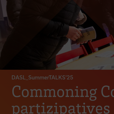
DASL_SummerTALKS’25
Commoning Cot
partizipatives