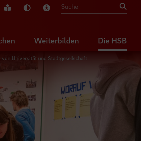
che Gebärdensprache
Leichte Sprache
Dunkel-Modus
Visuelle Hilfe
Suche
chen
Weiterbilden
Die HSB
 von Universität und Stadtgesellschaft