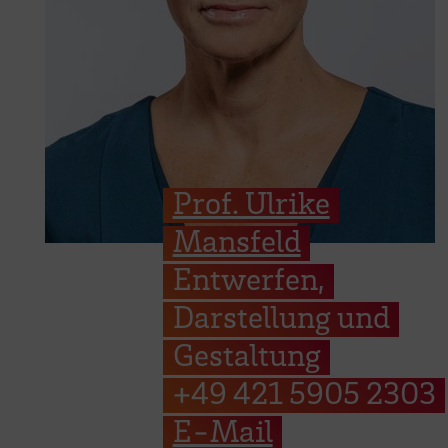
Prof. Ulrike
Mansfeld
Entwerfen,
Darstellung und
Gestaltung
+49 421 5905 2303
E-Mail