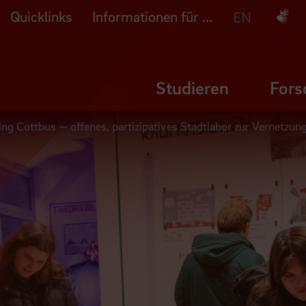
Quicklinks
Informationen für ...
Deuts
EN
Studieren
Fors
 Cottbus — offenes, partizipatives Stadtlabor zur Vernetzung