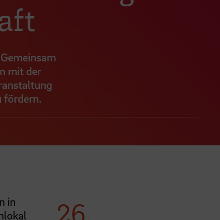
aft
g "Gemeinsam
n mit der
ranstaltung
 fördern.
n in
26.
nlokal