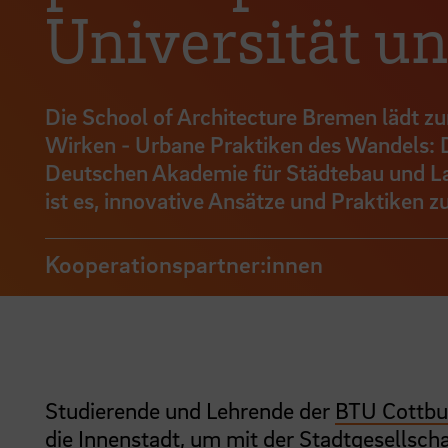
Universität un
Die School of Architecture Bremen lädt 
Wirken - Urbane Praktiken des Wandels: 
Deutschen Akademie für Städtebau und Lan
ist es, innovative Ansätze und Praktiken z
Kooperationspartner:innen
Studierende und Lehrende der
BTU Cottbu
die Innenstadt, um mit der Stadtgesellsc