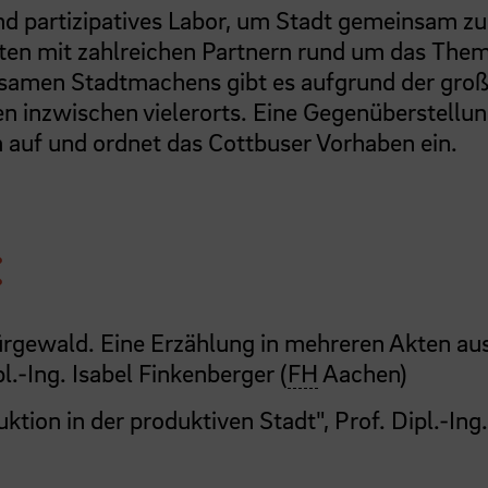
nd partizipatives Labor, um Stadt gemeinsam zu
äten mit zahlreichen Partnern rund um das The
insamen Stadtmachens gibt es aufgrund der gro
n inzwischen vielerorts. Eine Gegenüberstellun
 auf und ordnet das Cottbuser Vorhaben ein.
:
rgewald. Eine Erzählung in mehreren Akten au
l.-Ing. Isabel Finkenberger (
FH
Aachen)
ion in der produktiven Stadt", Prof. Dipl.-Ing.