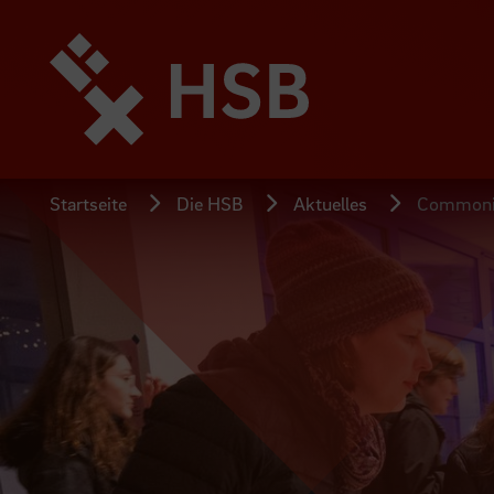
Direkt
zum
Seiteninhalt
springen
Startseite
Die HSB
Aktuelles
Commoning