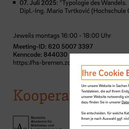
07. Juli 2025
: "Typologie des Wandels. 
Dipl.-Ing. Mario Tvrtković (Hochschule
Jeweils montags 16:00 - 18:00 Uhr
Meeting-ID: 620 5007 3397
Kenncode: 844030
https://hs-bremen.zoom-x.de/j/6205007
Ihre Cookie 
Um unsere Website in Sachen Nu
Kooperationspar
Textdateien, die auf Ihrem End
unserer Website notwendig sin
dazu finden Sie in unserer
Date
Sie entscheiden, für welche Ka
Ihnen je nach Auswahl ggf. nic