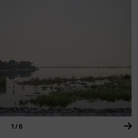
arussell
Ze
1 / 6