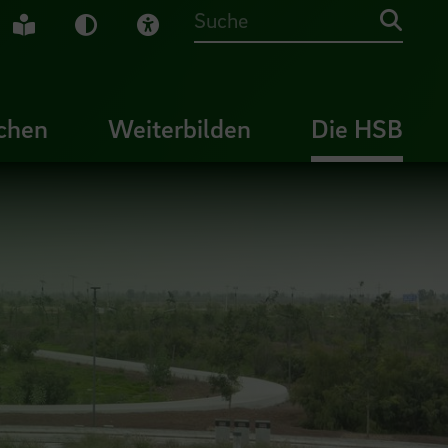
che Gebärdensprache
Leichte Sprache
Dunkel-Modus
Visuelle Hilfe
Suche
chen
Weiterbilden
Die HSB