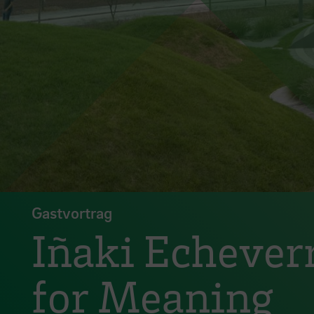
Gastvortrag
Iñaki Echeverr
for Meaning