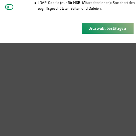
ure Bremen
LDAP-Cookie (nur für HSB-Mitarbeiter:innen): Speichert den 
Youtube
zugriffsgeschützten Seiten und Dateien.
Eye-Able®: Es werden keine Cookies gesetzt. Nutzereinstel
des Browsers gespeichert.
Auswahl bestätigen