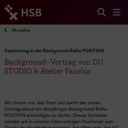
Direkt
zum
Seiteninhalt
Suchen
Me
springen
Aktuelles
Gastvortrag in der Background-Reihe POSITION
Background-Vortrag von DU
STUDIO & Atelier Fanelsa
Wir freuen uns, den Start und damit den ersten
Vortragsabend der diesjährigen Background-Reihe
POSITION ankündigen zu dürfen. Dieses Semester
werden wir in unseren Gastvorträgen Positionen zum
Thema der Nachhaltigkeit hören. Am Mittwoch, den 07.