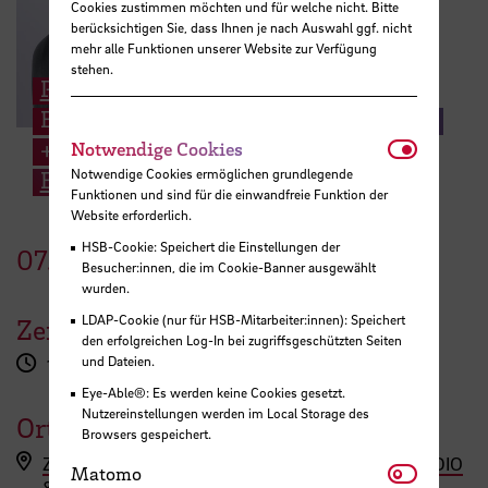
Cookies zustimmen möchten und für welche nicht. Bitte
berücksichtigen Sie, dass Ihnen je nach Auswahl ggf. nicht
mehr alle Funktionen unserer Website zur Verfügung
stehen.
Prof. Katja-Annika Pahl
Entwerfen, Darstellung und Gestaltung
Notwendi
+49 421 5905 2669
Notwendige Cookies
Notwendige Cookies ermöglichen grundlegende
E-Mail
Funktionen und sind für die einwandfreie Funktion der
Website erforderlich.
HSB-Cookie: Speichert die Einstellungen der
07.
Dezember
2022
Besucher:innen, die im Cookie-Banner ausgewählt
wurden.
LDAP-Cookie (nur für HSB-Mitarbeiter:innen): Speichert
Zeit
den erfolgreichen Log-In bei zugriffsgeschützten Seiten
und Dateien.
19:00 Uhr
Eye-Able®: Es werden keine Cookies gesetzt.
Nutzereinstellungen werden im Local Storage des
Ort
Browsers gespeichert.
Zoom Link zum Background-Vortrag von DU STUDIO
Matomo
Matomo
& Atelier Fanelsa