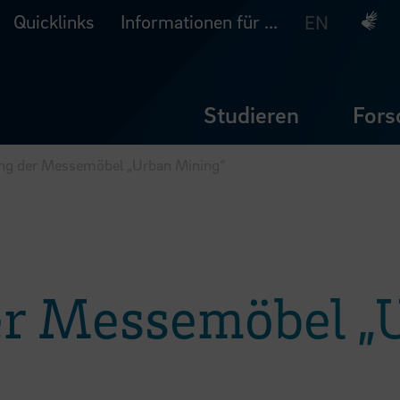
Quicklinks
Informationen für ...
Deuts
EN
Studieren
Fors
ung der Messemöbel „Urban Mining“
er Messemöbel „