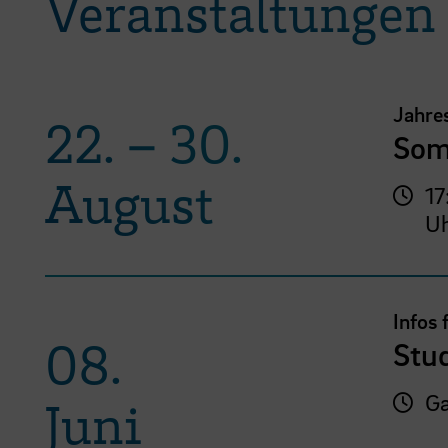
Veranstaltungen
Jahre
22.
–
30.
Som
August
17
U
Infos 
08.
Stu
Ga
Juni