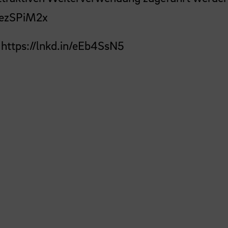
n/ezSPiM2x
:
https://lnkd.in/eEb4SsN5