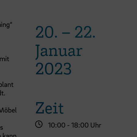
ing“
20.
–
22.
Januar
amit
2023
plant
t.
Zeit
 Möbel
10:00 - 18:00 Uhr
es
 kann.