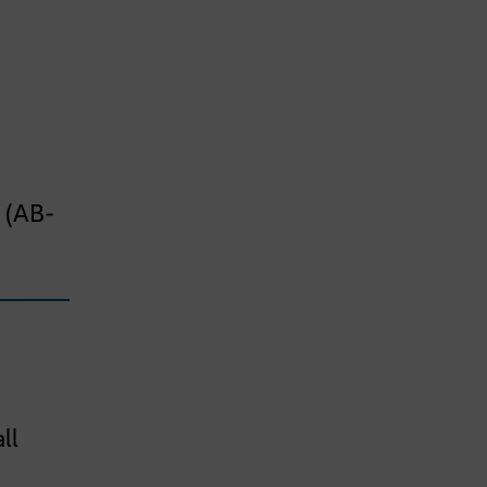
 (AB-
ll