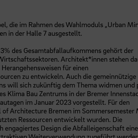
el, die im Rahmen des Wahlmoduls „Urban Min
 in der Halle 7 ausgestellt.
53% des Gesamtabfallaufkommens gehört der
Wirtschaftssektoren. Architekt*innen stehen d
e Herangehensweisen für einen
urcen zu entwickeln. Auch die gemeinnützige
s will sich zukünftig dem Thema widmen und 
nes Klima Bau Zentrums in der Bremer Innenstad
autagen im Januar 2023 vorgestellt. Für den
l of Architecture Bremen im Sommersemester
nutzten Ressourcen entwickelt wurden. Die
h engagiertes Design die Abfalleigenschaft ein
attraktiven Weiterverwendung zugeführt werden