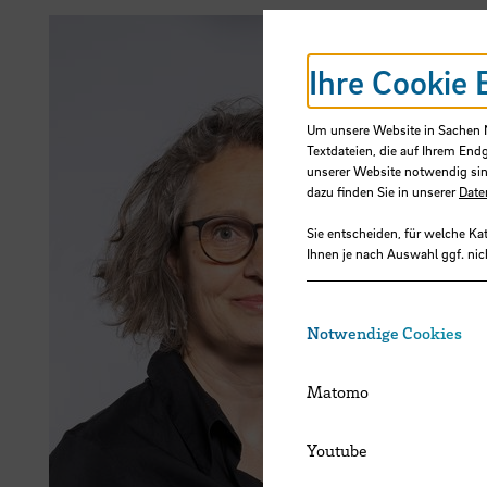
Ihre Cookie 
Um unsere Website in Sachen Nu
Textdateien, die auf Ihrem End
unserer Website notwendig sin
dazu finden Sie in unserer
Date
Sie entscheiden, für welche Ka
Ihnen je nach Auswahl ggf. nic
Notwendige Cookies
Matomo
Youtube