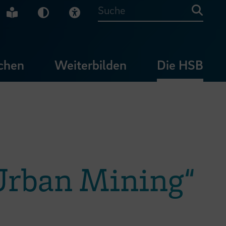
che Gebärdensprache
Leichte Sprache
Dunkel-Modus
Visuelle Hilfe
Suche
chen
Weiterbilden
Die HSB
Urban Mining“