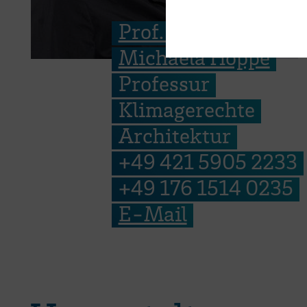
Prof. Dipl.-Ing.
Michaela Hoppe
Professur
Klimagerechte
Architektur
+49 421 5905 2233
+49 176 1514 0235
E-Mail