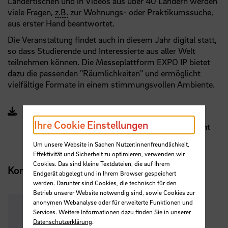
Ländertischen und in Videos aus über 40 Ländern werden
viele Fragen,
z.B.
zur Wohnungs- oder Praktikumssuche,
aus erster Hand beantwortet.
Die Veranstaltung findet auch in diesem Jahr digital statt,
so dass Studierende und Interessierte aus aller Welt
teilnehmen können. Die Messeplattform EXPO IP bietet
dazu die passenden "Räumlichkeiten" und ermöglicht
vielfältige Formate in einem stimmungsvollen Ambiente.
Programm "About life-changing experiences -
Ihre Cookie Einstellungen
International Day 2021" (PDF, 3 MB, Datei ist nicht
barrierefrei)
Um unsere Website in Sachen Nutzer:innenfreundlichkeit,
Effektivität und Sicherheit zu optimieren, verwenden wir
Cookies. Das sind kleine Textdateien, die auf Ihrem
Kontakt
Endgerät abgelegt und in Ihrem Browser gespeichert
werden. Darunter sind Cookies, die technisch für den
Betrieb unserer Website notwendig sind, sowie Cookies zur
anonymen Webanalyse oder für erweiterte Funktionen und
Services. Weitere Informationen dazu finden Sie in unserer
Datenschutzerklärung
.