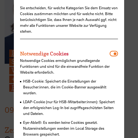
Sie entscheiden, für welche Kategorien Sie dem Einsatz von
Cookies zustimmen möchten und für welche nicht. Bitte
berücksichtigen Sie, dass Ihnen je nach Auswahl ggf. nicht
mehr alle Funktionen unserer Website zur Verfügung
stehen.
Notwendi
Prof. Dr. Lydia Scholz
Notwendige Cookies
Studiendekanin | Professur für
Notwendige Cookies ermöglichen grundlegende
Funktionen und sind für die einwandfreie Funktion der
Wirtschaftsrecht
Website erforderlich.
+49 421 5905 4503
HSB-Cookie: Speichert die Einstellungen der
E-Mail
Besucher:innen, die im Cookie-Banner ausgewählt
wurden.
LDAP-Cookie (nur für HSB-Mitarbeiter:innen): Speichert
den erfolgreichen Log-In bei zugriffsgeschützten Seiten
09.
Dezember
2021
und Dateien.
Eye-Able®: Es werden keine Cookies gesetzt.
Zeit
Nutzereinstellungen werden im Local Storage des
Browsers gespeichert.