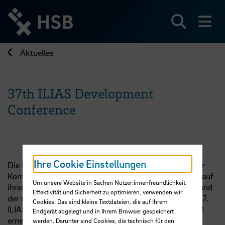
Direkt
zum
Seiteninhalt
Suchen
Me
springen
Aktuelles
37th ILIAS Development
Conference
Ihre Cookie Einstellungen
Die Hochschule Bremen hätte die Teilnehmer:innen der
Konferenz gerne im März als Gastgeberin „in Präsenz“ auf
Um unsere Website in Sachen Nutzer:innenfreundlichkeit,
ihrem Campus empfangen - so war es geplant. Aufgrund
Effektivität und Sicherheit zu optimieren, verwenden wir
der noch andauernden Covid 19-Pandemie findet die 37.
Cookies. Das sind kleine Textdateien, die auf Ihrem
ILIAS Development Conference nun am 10. März 2022
Endgerät abgelegt und in Ihrem Browser gespeichert
erneut als Virtuelle Konferenz statt.
werden. Darunter sind Cookies, die technisch für den