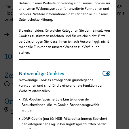
Betrieb unserer Website notwendig sind, sowie Cookies zur
Die
HSB
gehört seit 20 Jahren zur Community der „ILIAS-
anonymen Webanalyse oder für erweiterte Funktionen und
Hochschulen“ und wird im Jahr 2022 dieses Jubiläum mit
Services. Weitere Informationen dazu finden Sie in unserer
weiteren Events würdigen.
Datenschutzerklärung
.
Sie entscheiden, für welche Kategorien Sie dem Einsatz von
Programm
Cookies zustimmen möchten und für welche nicht. Bitte
berücksichtigen Sie, dass Ihnen je nach Auswahl ggf. nicht
mehr alle Funktionen unserer Website zur Verfügung
stehen.
10.
März
2022
Notwendi
Notwendige Cookies
Zeit
Notwendige Cookies ermöglichen grundlegende
10:00 - 18:00 Uhr
Funktionen und sind für die einwandfreie Funktion der
Website erforderlich.
Ort
HSB-Cookie: Speichert die Einstellungen der
Besucher:innen, die im Cookie-Banner ausgewählt
Online
wurden.
LDAP-Cookie (nur für HSB-Mitarbeiter:innen): Speichert
den erfolgreichen Log-In bei zugriffsgeschützten Seiten