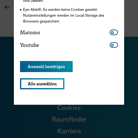
und Dateien.
Zur Übersichtsseite
Eye-Able®: Es werden keine Cookies gesetzt.
Nutzereinstellungen werden im Local Storage des
Browsers gespeichert.
Matomo
Matomo
Youtube
Youtube
Zu unserer Facebook S
Zu unse
Zu unserer YouTu
Zu unserer Instagram Seite
Auswahl bestätigen
Zu unserer LinkedI
Alle auswählen
Kontakt
Cookies
Raumfinder
Karriere