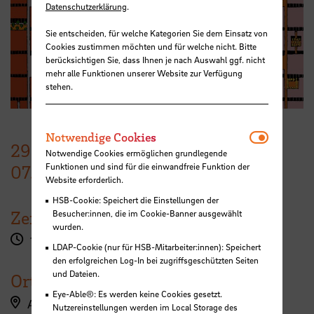
Datenschutzerklärung
.
Sie entscheiden, für welche Kategorien Sie dem Einsatz von
Cookies zustimmen möchten und für welche nicht. Bitte
berücksichtigen Sie, dass Ihnen je nach Auswahl ggf. nicht
mehr alle Funktionen unserer Website zur Verfügung
stehen.
Notwendi
Notwendige Cookies
29. Oktober 2025
–
Notwendige Cookies ermöglichen grundlegende
Funktionen und sind für die einwandfreie Funktion der
07. November 2025
Website erforderlich.
HSB-Cookie: Speichert die Einstellungen der
Zeit
Besucher:innen, die im Cookie-Banner ausgewählt
wurden.
18:00 Uhr
LDAP-Cookie (nur für HSB-Mitarbeiter:innen): Speichert
den erfolgreichen Log-In bei zugriffsgeschützten Seiten
und Dateien.
Ort
Eye-Able®: Es werden keine Cookies gesetzt.
AB-Galerie
Nutzereinstellungen werden im Local Storage des