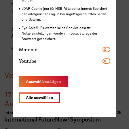
wurden.
Neustadtswall 30
LDAP-Cookie (nur für HSB-Mitarbeiter:innen): Speichert
28199 Bremen
den erfolgreichen Log-In bei zugriffsgeschützten Seiten
und Dateien.
Eye-Able®: Es werden keine Cookies gesetzt.
Anschließend
Nutzereinstellungen werden im Local Storage des
AB-Trakt, 10. Etage
Browsers gespeichert.
Matomo
Eine Anmeldung ist nicht erforderlich!
Matomo
Youtube
Youtube
Veranstaltungen der HSB
Auswahl bestätigen
17.
Alle auswählen
August
International Week Computer Science and Digital Media 2026
International FutureNow! Symposium