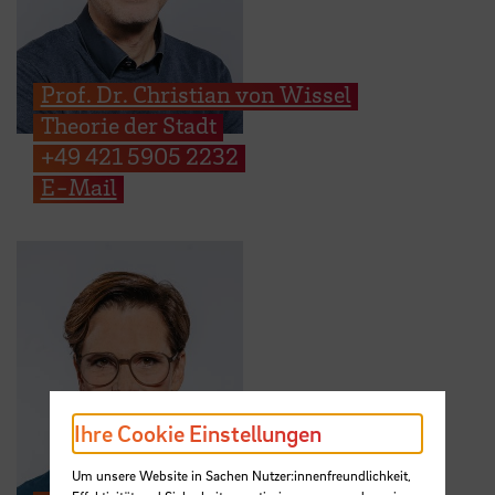
Prof. Dr. Christian von Wissel
Theorie der Stadt
+49 421 5905 2232
E-Mail
Ihre Cookie Einstellungen
Um unsere Website in Sachen Nutzer:innenfreundlichkeit,