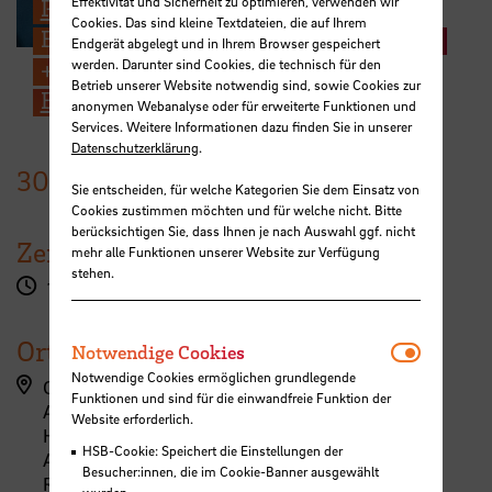
Effektivität und Sicherheit zu optimieren, verwenden wir
Prof. Ulrike Mansfeld
Cookies. Das sind kleine Textdateien, die auf Ihrem
Entwerfen, Darstellung und Gestaltung
Endgerät abgelegt und in Ihrem Browser gespeichert
werden. Darunter sind Cookies, die technisch für den
+49 421 5905 2303
Betrieb unserer Website notwendig sind, sowie Cookies zur
E-Mail
anonymen Webanalyse oder für erweiterte Funktionen und
Services. Weitere Informationen dazu finden Sie in unserer
Datenschutzerklärung
.
30.
Juni
2022
Sie entscheiden, für welche Kategorien Sie dem Einsatz von
Cookies zustimmen möchten und für welche nicht. Bitte
berücksichtigen Sie, dass Ihnen je nach Auswahl ggf. nicht
Zeit
mehr alle Funktionen unserer Website zur Verfügung
stehen.
19:00 - 21:00 Uhr
Ort
Notwendi
Notwendige Cookies
Notwendige Cookies ermöglichen grundlegende
Campus Neustadt, Neustadtswall (AB-Gebäude)
Funktionen und sind für die einwandfreie Funktion der
AB-Gebäude - 5. Obergeschoss
Website erforderlich.
Hochschule Bremen
HSB-Cookie: Speichert die Einstellungen der
AB-Trakt, 5. Etage
Besucher:innen, die im Cookie-Banner ausgewählt
Raum 516