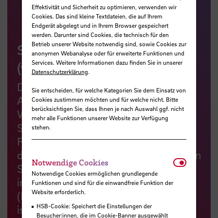
Effektivität und Sicherheit zu optimieren, verwenden wir
Cookies. Das sind kleine Textdateien, die auf Ihrem
Endgerät abgelegt und in Ihrem Browser gespeichert
werden. Darunter sind Cookies, die technisch für den
Betrieb unserer Website notwendig sind, sowie Cookies zur
Studienangebote
anonymen Webanalyse oder für erweiterte Funktionen und
Services. Weitere Informationen dazu finden Sie in unserer
(weiter)entwickeln
Datenschutzerklärung
.
Die Curriculumswerkstatt ist ein
Sie entscheiden, für welche Kategorien Sie dem Einsatz von
Angebot zur Neugestaltung und
Cookies zustimmen möchten und für welche nicht. Bitte
berücksichtigen Sie, dass Ihnen je nach Auswahl ggf. nicht
Weiterentwicklung von
mehr alle Funktionen unserer Website zur Verfügung
Studienangeboten. Ziel ist die
stehen.
Förderung einer strukturellen,
didaktisch-basierten und ganzheitlichen
Notwendi
Notwendige Cookies
Studiengangsentwicklung,
Notwendige Cookies ermöglichen grundlegende
insbesondere im Rahmen von
Funktionen und sind für die einwandfreie Funktion der
Website erforderlich.
(Re-)Akkreditierungsprozessen. Dazu
HSB-Cookie: Speichert die Einstellungen der
ist die Curriculumswerkstatt am
Besucher:innen, die im Cookie-Banner ausgewählt