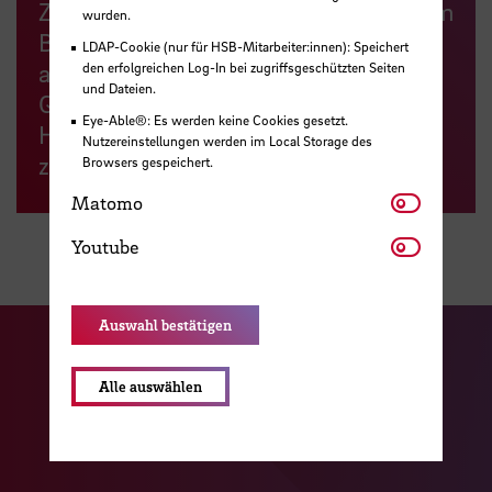
Zentrum für Lehren und Lernen (ZLL) im
wurden.
Bereich LehrePlus verankert und
LDAP-Cookie (nur für HSB-Mitarbeiter:innen): Speichert
arbeitet eng mit dem zentralen
den erfolgreichen Log-In bei zugriffsgeschützten Seiten
und Dateien.
Qualitätsmanagement (ZQM) der
Eye-Able®: Es werden keine Cookies gesetzt.
Hochschule und den Fakultäten
Nutzereinstellungen werden im Local Storage des
zusammen.
Browsers gespeichert.
Matomo
Matomo
Youtube
Youtube
Auswahl bestätigen
Zu unserer Facebook S
Zu unse
Zu unserer YouTu
Alle auswählen
Zu unserer Instagram Seite
Zu unserer LinkedI