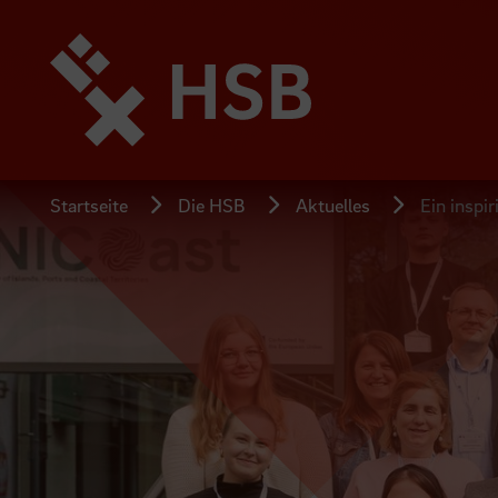
Direkt
zum
Seiteninhalt
springen
Startseite
Die HSB
Aktuelles
Ein inspi