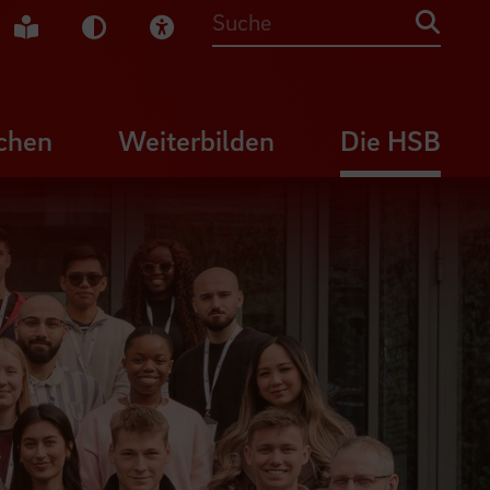
che Gebärdensprache
Leichte Sprache
Dunkel-Modus
Visuelle Hilfe
Suche
chen
Weiterbilden
Die HSB