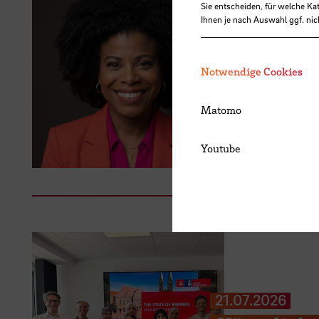
Sie entscheiden, für welche Ka
Ihnen je nach Auswahl ggf. nic
03.08.2026
Teaching 
Notwendige Cookies
für Dr. Hu
Matomo
Youtube
21.07.2026