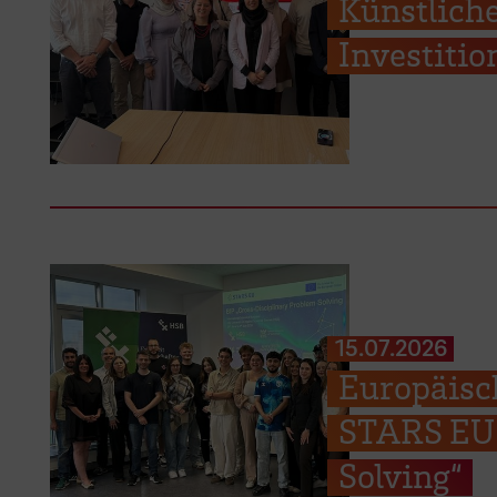
Künstliche
Investiti
15.07.2026
Europäisc
STARS EU 
Solving“