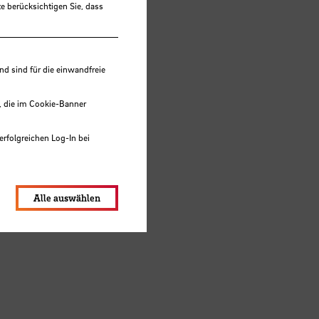
e berücksichtigen Sie, dass
ent
 sind für die einwandfreie
, die im Cookie-Banner
erfolgreichen Log-In bei
lungen werden im Local Storage
Alle auswählen