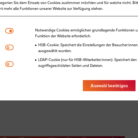
tegorien Sie dem Einsatz von Cookies zustimmen möchten und für welche nicht. Bitt
ht mehr alle Funktionen unserer Website zur Verfügung stehen.
Award der Academy of Managem
Notwendige Cookies
Notwendige Cookies ermöglichen grundlegende Funktionen und
Funktion der Website erforderlich.
mberta Silva
HSB-Cookie: Speichert die Einstellungen der Besucher:innen
Matomo
ausgewählt wurden.
LDAP-Cookie (nur für HSB-Mitarbeiter:innen): Speichert den 
Youtube
zugriffsgeschützten Seiten und Dateien.
Eye-Able®: Es werden keine Cookies gesetzt. Nutzereinstel
des Browsers gespeichert.
Auswahl bestätigen