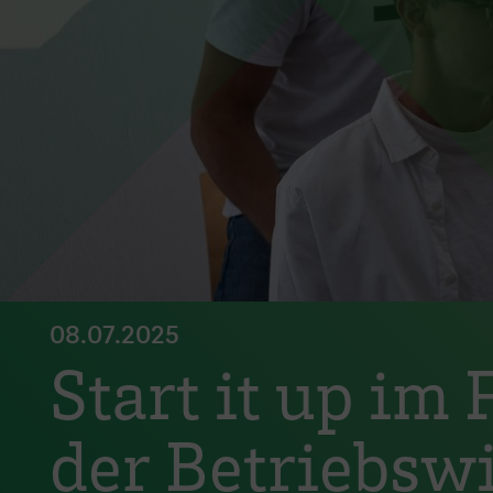
08.07.2025
Start it up i
der Betriebswi