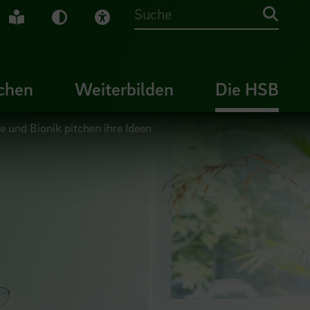
che Gebärdensprache
Leichte Sprache
Dunkel-Modus
Visuelle Hilfe
Suche
chen
Weiterbilden
Die HSB
 und Bionik pitchen ihre Ideen