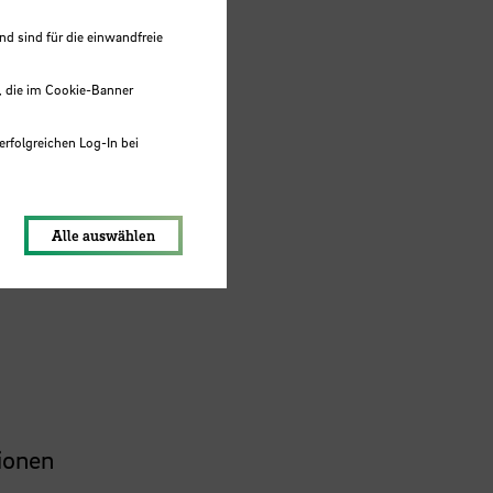
 sind für die einwandfreie
erator
, die im Cookie-Banner
s
stand.
erfolgreichen Log-In bei
as
lungen werden im Local Storage
en
Alle auswählen
tionen