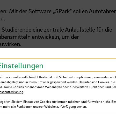
en: Mit der Software „SPark“ sollen Autofahrer
en.
Studierende eine zentrale Anlaufstelle für die
bensmitteln entwickeln, um der
uwirken.
ur Vermittlung und besseren Aufklärung von
die Teilnahmequote zu erhöhen.
Einstellungen
tzer:innenfreundlichkeit, Effektivität und Sicherheit zu optimieren, verwenden wir 
gerät abgelegt und in Ihrem Browser gespeichert werden. Darunter sind Cookies, die 
 Ideen für die
d, sowie Cookies zur anonymen Webanalyse oder für erweiterte Funktionen und Ser
nschutzerklärung
.
tegorien Sie dem Einsatz von Cookies zustimmen möchten und für welche nicht. Bitt
ht mehr alle Funktionen unserer Website zur Verfügung stehen.