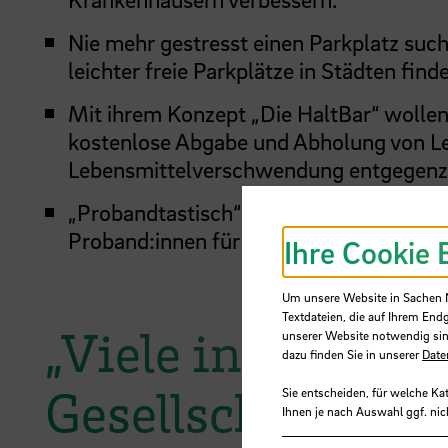
Nie mehr gestresst einen Parkplatz such
leichter freie Parkplätze in Städten find
Mit ihrem Konzept „Die HaltBar“ wollen 
kostenlose Abgabe und Abholung von Le
Lebensmittelverschwendung entgegenz
„Probandtastisch“ soll eine Plattform z
Proband:innen für Studien werden, um 
Ihre Cookie 
Um unsere Website in Sachen Nu
Textdateien, die auf Ihrem End
„Viele innovative
unserer Website notwendig sin
dazu finden Sie in unserer
Date
Gesellschaft“
Sie entscheiden, für welche Ka
Ihnen je nach Auswahl ggf. nic