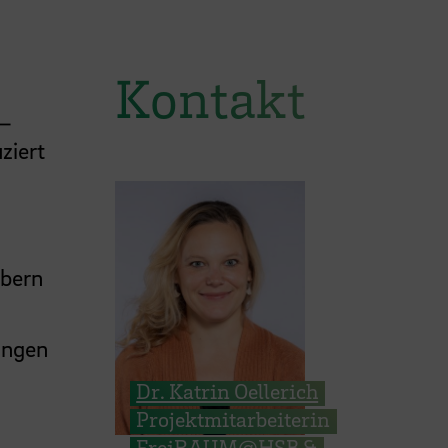
Kontakt
 –
ziert
ubern
ungen
Dr. Katrin Oellerich
Projektmitarbeiterin
FreiRAUM@HSB &