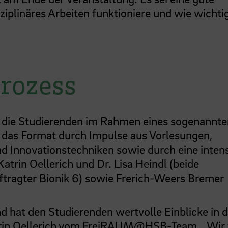
iplinäres Arbeiten funktioniere und wie wichtig
rozess
en die Studierenden im Rahmen eines sogenannt
 das Format durch Impulse aus Vorlesungen,
d Innovationstechniken sowie durch eine inten
trin Oellerich und Dr. Lisa Heindl (beide
ftragter Bionik 6) sowie Frerich-Weers Bremer
nd hat den Studierenden wertvolle Einblicke in d
atrin Oellerich vom FreiRAUM@HSB-Team. „Wir 