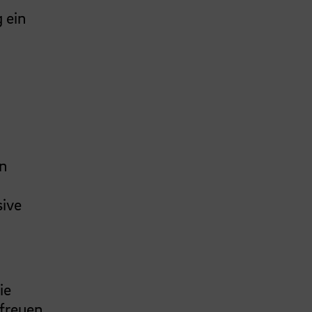
 ein
en
sive
ie
freuen