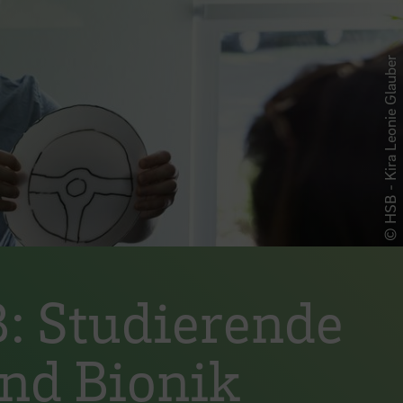
© HSB - Kira Leonie Glauber
: Studierende
und Bionik