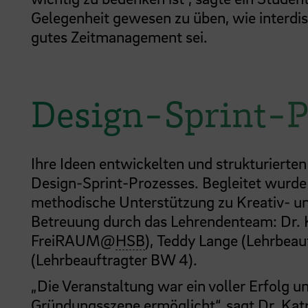
Gelegenheit gewesen zu üben, wie interdisz
gutes Zeitmanagement sei.
Design-Sprint-P
Ihre Ideen entwickelten und strukturiert
Design-Sprint-Prozesses. Begleitet wurde
methodische Unterstützung zu Kreativ- un
Betreuung durch das Lehrendenteam: Dr. Ka
FreiRAUM@
HSB
), Teddy Lange (Lehrbeau
(Lehrbeauftragter BW 4).
„Die Veranstaltung war ein voller Erfolg u
Gründungsszene ermöglicht“, sagt Dr. K