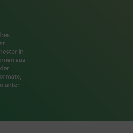
ches
er
ester in
innen aus
 der
ormate,
n unter