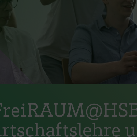
m FreiRAUM@HSB
rtschaftslehre 