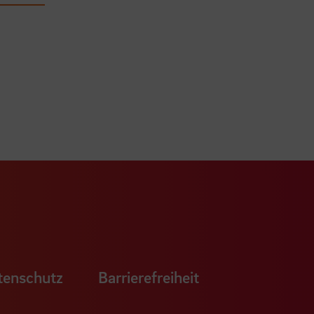
ook Seite
erer Xing Seite
Zu unserer LinkedIn Seite
e
uTube Seite
tenschutz
Barrierefreiheit