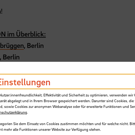
!
N im Überblick:
kbrüggen
, Berlin
, Berlin
ey /
Vécsey*Schmidt Architekten
, Basel
Einstellungen
le Bremen, Neustadtswall 30, AB-Gebäude, 5. 
tzer:innenfreundlichkeit, Effektivität und Sicherheit zu optimieren, verwenden wir 
gerät abgelegt und in Ihrem Browser gespeichert werden. Darunter sind Cookies, die 
d, sowie Cookies zur anonymen Webanalyse oder für erweiterte Funktionen und Ser
nschutzerklärung
.
tegorien Sie dem Einsatz von Cookies zustimmen möchten und für welche nicht. Bitt
ht mehr alle Funktionen unserer Website zur Verfügung stehen.