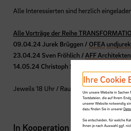
Alle Interessierten sind herzlich eingeladen
Alle Vorträge der Reihe TRANSFORMATIO
09.04.24 Jurek Brüggen /
OFEA
undjure
23.04.24 Sven Fröhlich /
AFF Architekten
14.05.24 Christoph Schmidt, Susann Vécs
Ihre Cookie 
Jeweils 18 Uhr / Raum AB 516 (Hochschu
Um unsere Website in Sachen Nu
Textdateien, die auf Ihrem End
unserer Website notwendig sin
dazu finden Sie in unserer
Date
Sie entscheiden, für welche Ka
In Kooperation mit
Ihnen je nach Auswahl ggf. nic