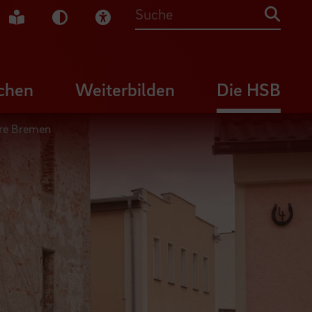
che Gebärdensprache
Leichte Sprache
Dunkel-Modus
Visuelle Hilfe
Suche
chen
Weiterbilden
Die HSB
ure Bremen