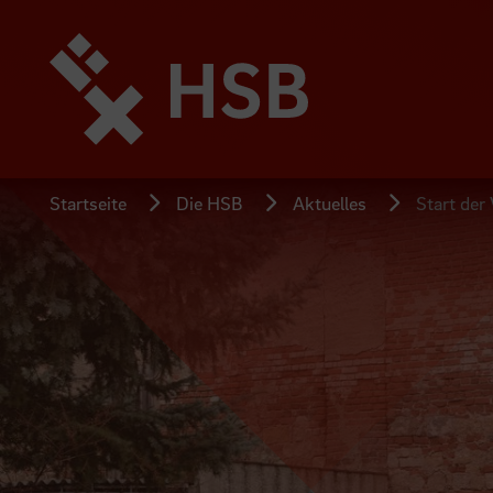
Direkt
zum
Seiteninhalt
springen
Startseite
Die HSB
Aktuelles
Start de