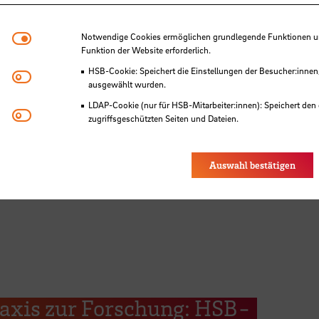
Notwendige Cookies
Notwendige Cookies ermöglichen grundlegende Funktionen und
Funktion der Website erforderlich.
HSB-Cookie: Speichert die Einstellungen der Besucher:innen
Matomo
ausgewählt wurden.
LDAP-Cookie (nur für HSB-Mitarbeiter:innen): Speichert den 
Youtube
zugriffsgeschützten Seiten und Dateien.
Eye-Able®: Es werden keine Cookies gesetzt. Nutzereinstel
des Browsers gespeichert.
SB
Auswahl bestätigen
raxis zur Forschung: HSB-