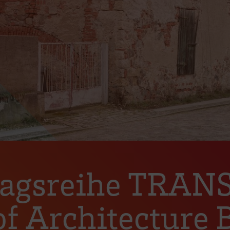
rtragsreihe TR
 of Architecture