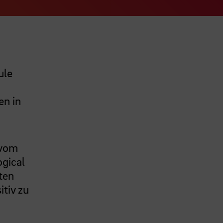
ule
en in
 vom
ogical
ten
itiv zu