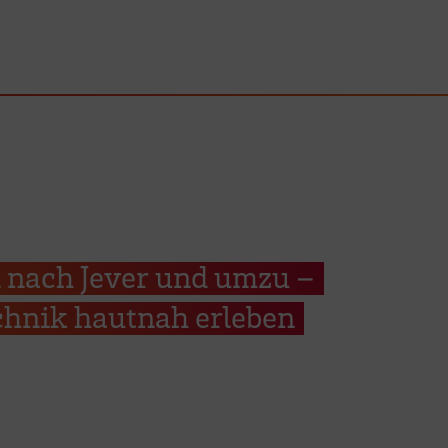
 nach Jever und umzu –
hnik hautnah erleben