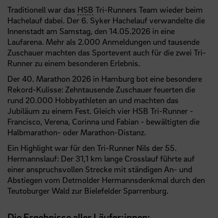
Traditionell war das
HSB
Tri-Runners Team wieder beim
Hachelauf dabei. Der 6. Syker Hachelauf verwandelte die
Innenstadt am Samstag, den 14.05.2026 in eine
Laufarena. Mehr als 2.000 Anmeldungen und tausende
Zuschauer machten das Sportevent auch für die zwei Tri-
Runner zu einem besonderen Erlebnis.
Der 40. Marathon 2026 in Hamburg bot eine besondere
Rekord-Kulisse: Zehntausende Zuschauer feuerten die
rund 20.000 Hobbyathleten an und machten das
Jubiläum zu einem Fest. Gleich vier HSB Tri-Runner -
Francisco, Verena, Corinna und Fabian - bewältigten die
Halbmarathon- oder Marathon-Distanz.
Ein Highlight war für den Tri-Runner Nils der 55.
Hermannslauf: Der 31,1 km lange Crosslauf führte auf
einer anspruchsvollen Strecke mit ständigen An- und
Abstiegen vom Detmolder Hermannsdenkmal durch den
Teutoburger Wald zur Bielefelder Sparrenburg.
Die Ergebnisse aller Läufer:innen: