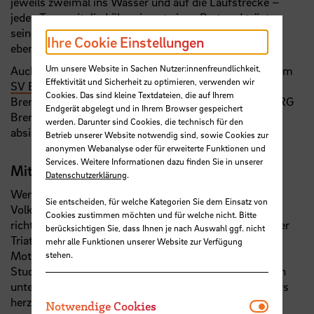
jeweils zweimal ins Wasser und auf die Laufstrecke –
jedes Teammitglied übernimmt einen Part und trägt
seinen Anteil zum Gesamterfolg bei. Ein Einzelstart ist
Ihre Cookie Einstellungen
ebenfalls möglich.
Um unsere Website in Sachen Nutzer:innenfreundlichkeit,
Auch in diesem Jahr sorgt das Veranstaltungsteam vom
Effektivität und Sicherheit zu optimieren, verwenden wir
SV Bremen 10
,
ATS Buntentor
und der Hochschule
Cookies. Das sind kleine Textdateien, die auf Ihrem
Bremen (HSB) für einen reibungslosen Ablauf. Die DLRG
Endgerät abgelegt und in Ihrem Browser gespeichert
Bremen und die Johanniter werden die Veranstaltung
werden. Darunter sind Cookies, die technisch für den
absichern.
Betrieb unserer Website notwendig sind, sowie Cookies zur
anonymen Webanalyse oder für erweiterte Funktionen und
Services. Weitere Informationen dazu finden Sie in unserer
Mitläufer:innen gesucht!
Datenschutzerklärung
.
Wer einen Halbmarathon oder einen Fünf-Kilometer-
Sie entscheiden, für welche Kategorien Sie dem Einsatz von
Volkslauf anstrebt, ist bei den
HSB Tri-Runners
genau
Cookies zustimmen möchten und für welche nicht. Bitte
richtig. Denn eine gemeinsame Teilnahme an Lauf- oder
berücksichtigen Sie, dass Ihnen je nach Auswahl ggf. nicht
Triathlonveranstaltungen ist je nach Leistungs- und
mehr alle Funktionen unserer Website zur Verfügung
Motivationsstand ebenfalls möglich. Doch auch
stehen.
Studierende, die einfach „flott“ in der Gruppe läuferisch
unterwegs sein möchten, sind bei den HSB Tri-Runners
herzlich willkommen.
Notwendi
Notwendige Cookies