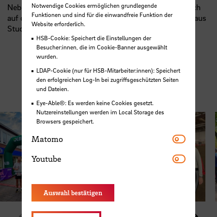
Notwendige Cookies ermöglichen grundlegende
Neben dem Laufen richtet sich der sportliche Blick auch
Funktionen und sind für die einwandfreie Funktion der
auf die Ausdauersportart Triathlon. Das Team besteht aus
Website erforderlich.
Studierenden, Lehrenden und Beschäftigten der HSB.
HSB-Cookie: Speichert die Einstellungen der
Besucher:innen, die im Cookie-Banner ausgewählt
wurden.
LDAP-Cookie (nur für HSB-Mitarbeiter:innen): Speichert
den erfolgreichen Log-In bei zugriffsgeschützten Seiten
und Dateien.
Eye-Able®: Es werden keine Cookies gesetzt.
Nutzereinstellungen werden im Local Storage des
Browsers gespeichert.
Matomo
Matomo
Youtube
Youtube
Auswahl bestätigen
Zeige vorheriges Element im Karussell
Zeige
1 / 4