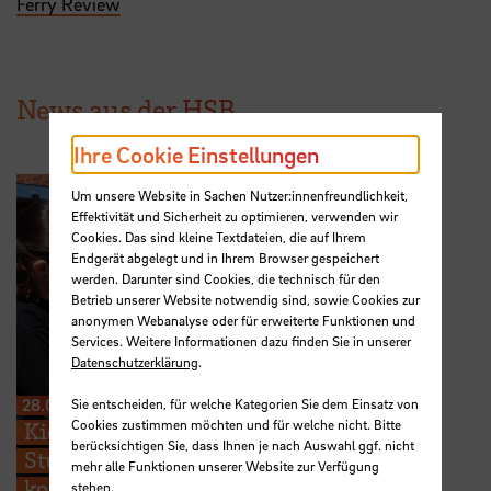
Ferry Review
News aus der HSB
Ihre Cookie Einstellungen
Um unsere Website in Sachen Nutzer:innenfreundlichkeit,
Effektivität und Sicherheit zu optimieren, verwenden wir
Cookies. Das sind kleine Textdateien, die auf Ihrem
Endgerät abgelegt und in Ihrem Browser gespeichert
werden. Darunter sind Cookies, die technisch für den
Betrieb unserer Website notwendig sind, sowie Cookies zur
anonymen Webanalyse oder für erweiterte Funktionen und
Services. Weitere Informationen dazu finden Sie in unserer
Datenschutzerklärung
.
28.07.2026
Sie entscheiden, für welche Kategorien Sie dem Einsatz von
Cookies zustimmen möchten und für welche nicht. Bitte
Kieserling Stiftung ermöglicht 48
berücksichtigen Sie, dass Ihnen je nach Auswahl ggf. nicht
Studierenden der Hochschule Bremen
mehr alle Funktionen unserer Website zur Verfügung
kostenlose Zertifikatskurse zur
stehen.