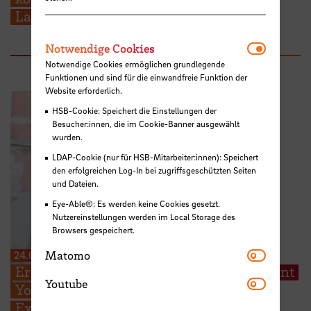
Ladungssicherung
Notwendi
Notwendige Cookies
Notwendige Cookies ermöglichen grundlegende
Funktionen und sind für die einwandfreie Funktion der
Website erforderlich.
HSB-Cookie: Speichert die Einstellungen der
Besucher:innen, die im Cookie-Banner ausgewählt
wurden.
LDAP-Cookie (nur für HSB-Mitarbeiter:innen): Speichert
den erfolgreichen Log-In bei zugriffsgeschützten Seiten
und Dateien.
Eye-Able®: Es werden keine Cookies gesetzt.
Nutzereinstellungen werden im Local Storage des
Browsers gespeichert.
Matomo
24.07.2026
Matomo
Erfolg in Florenz: HSB-Doktorand gewinnt
Youtube
Youtube
Young Scientist Award der Society for
Experimental Biology