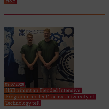
HSB
09.07.2026
HSB nimmt an Blended Intensive
Programm an der Cracow University of
Technology teil