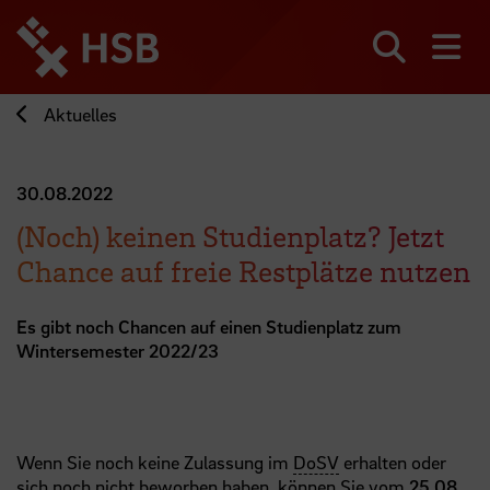
Direkt
zum
Seiteninhalt
Suchen
Me
springen
Aktuelles
30.08.2022
(Noch) keinen Studienplatz? Jetzt
Chance auf freie Restplätze nutzen
Es gibt noch Chancen auf einen Studienplatz zum
Wintersemester 2022/23
Wenn Sie noch keine Zulassung im
DoSV
erhalten oder
sich noch nicht beworben haben, können Sie vom
25.08.