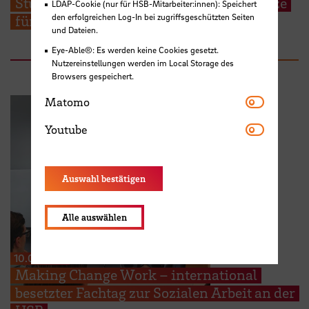
Studierende präsentieren Lösungsansätze
LDAP-Cookie (nur für HSB-Mitarbeiter:innen): Speichert
den erfolgreichen Log-In bei zugriffsgeschützten Seiten
für aktuelle Pflegethemen
und Dateien.
Eye-Able®: Es werden keine Cookies gesetzt.
Nutzereinstellungen werden im Local Storage des
Browsers gespeichert.
Matomo
Matomo
Youtube
Youtube
Auswahl bestätigen
Alle auswählen
10.07.2026
Making Change Work – international
besetzter Fachtag zur Sozialen Arbeit an der