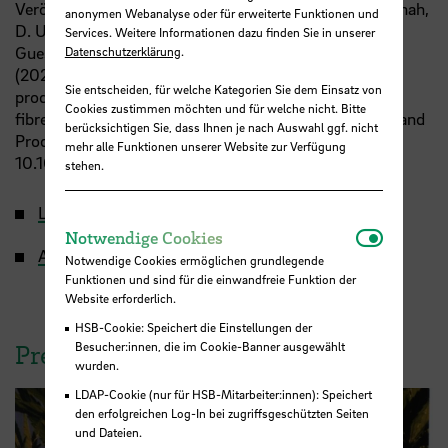
Veröffentlichung: Beaugrand, J., Müssig, J., Day, A., Shah,
anonymen Webanalyse oder für erweiterte Funktionen und
D. U., Amaducci, S., Blandinières, H., Ouagne, P.,
Services. Weitere Informationen dazu finden Sie in unserer
Guessasma, S., Placet, V., Baley, C. & Bourmaud, A.
Datenschutzerklärung
.
(2026): Projected impacts of global warming on the
Sie entscheiden, für welche Kategorien Sie dem Einsatz von
production and qualities of hemp and flax plants and
Cookies zustimmen möchten und für welche nicht. Bitte
fibres: Toward adaptation strategies. Industrial Crops and
berücksichtigen Sie, dass Ihnen je nach Auswahl ggf. nicht
Products, Vol. 248, 123513. DOI:
mehr alle Funktionen unserer Website zur Verfügung
10.1016/j.indcrop.2026.123513
stehen.
Link zur Studie
Notwendi
Notwendige Cookies
Arbeitsgruppe Biologische Werkstoffe an der HSB
Notwendige Cookies ermöglichen grundlegende
Funktionen und sind für die einwandfreie Funktion der
Website erforderlich.
HSB-Cookie: Speichert die Einstellungen der
Besucher:innen, die im Cookie-Banner ausgewählt
Pressebild zum Herunterladen
wurden.
LDAP-Cookie (nur für HSB-Mitarbeiter:innen): Speichert
den erfolgreichen Log-In bei zugriffsgeschützten Seiten
und Dateien.