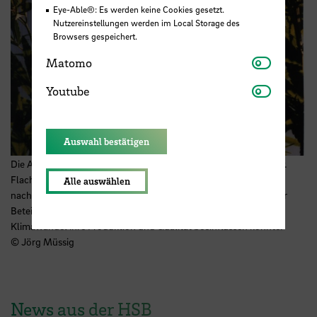
Eye-Able®: Es werden keine Cookies gesetzt.
Nutzereinstellungen werden im Local Storage des
Browsers gespeichert.
Matomo
Matomo
Youtube
Youtube
Auswahl bestätigen
Die Aufnahme zeigt Faserhanf, einen Nachwachsenden Rohstoff.
Flachs- und Hanffasern gelten als wichtige Rohstoffe für
Alle auswählen
nachhaltige Verbundwerkstoffe. Eine internationale Studie unter
Beteiligung der Hochschule Bremen untersucht, wie der
Klimawandel ihre Produktion und Qualität beeinflussen könnte.
© Jörg Müssig
News aus der HSB