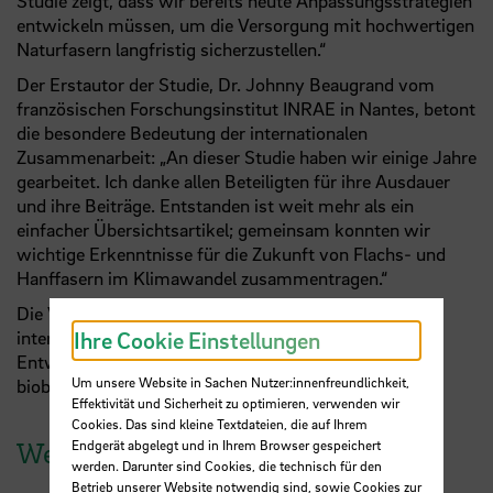
Studie zeigt, dass wir bereits heute Anpassungsstrategien
entwickeln müssen, um die Versorgung mit hochwertigen
Naturfasern langfristig sicherzustellen.“
Der Erstautor der Studie, Dr. Johnny Beaugrand vom
französischen Forschungsinstitut INRAE in Nantes, betont
die besondere Bedeutung der internationalen
Zusammenarbeit: „An dieser Studie haben wir einige Jahre
gearbeitet. Ich danke allen Beteiligten für ihre Ausdauer
und ihre Beiträge. Entstanden ist weit mehr als ein
einfacher Übersichtsartikel; gemeinsam konnten wir
wichtige Erkenntnisse für die Zukunft von Flachs- und
Hanffasern im Klimawandel zusammentragen.“
Die Veröffentlichung unterstreicht die Bedeutung
internationaler Forschungskooperationen für die
Ihre Cookie Einstellungen
Entwicklung nachhaltiger Werkstoffe und resilienter
Um unsere Website in Sachen Nutzer:innenfreundlichkeit,
biobasierter Wertschöpfungsketten.
Effektivität und Sicherheit zu optimieren, verwenden wir
Cookies. Das sind kleine Textdateien, die auf Ihrem
Endgerät abgelegt und in Ihrem Browser gespeichert
Weitere Informationen
werden. Darunter sind Cookies, die technisch für den
Betrieb unserer Website notwendig sind, sowie Cookies zur