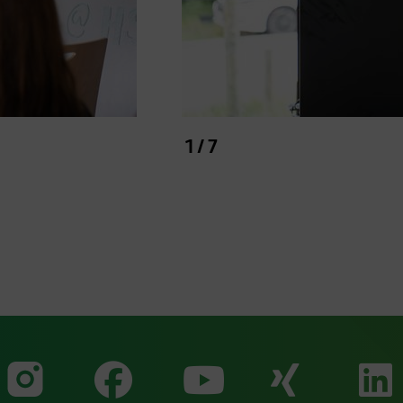
ell
1 / 7
Zu unserer Faceb
Zu uns