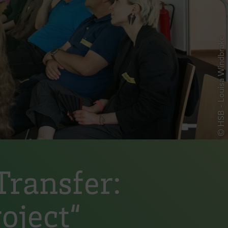
© HSB - Louisa Windbrake
Transfer:
oject“