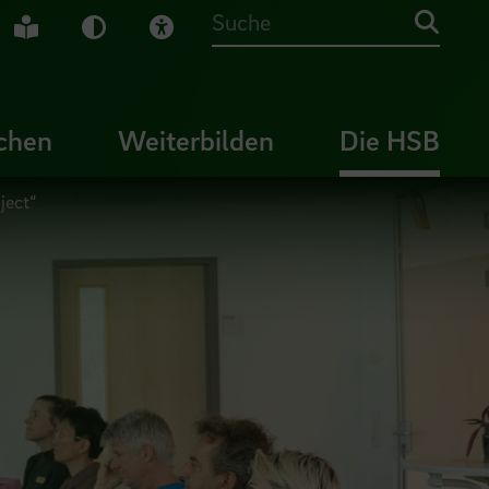
che Gebärdensprache
Leichte Sprache
Dunkel-Modus
Visuelle Hilfe
Suche
chen
Weiterbilden
Die HSB
ject“