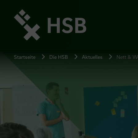
Direkt
zum
Seiteninhalt
springen
Startseite
Die HSB
Aktuelles
Nett & Wo