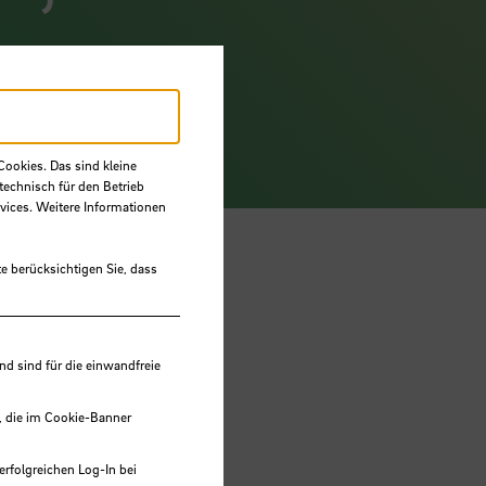
 Transfer“,
ahlreiche
ich am 26.
zu gewinnen –
Cookies. Das sind kleine
technisch für den Betrieb
vices. Weitere Informationen
e berücksichtigen Sie, dass
Die
 sind für die einwandfreie
 und
, die im Cookie-Banner
erfolgreichen Log-In bei