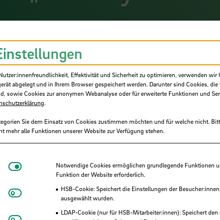
e Veranstaltung „Nett & Work – Forschung und
ansfer der Hochschule, war ein voller Erfolg. Z
Einstellungen
achrichtungen der Hochschule Bremen fanden s
in aktuelle Forschungs- und Transferprojekte 
tzer:innenfreundlichkeit, Effektivität und Sicherheit zu optimieren, verwenden wir 
men.
gerät abgelegt und in Ihrem Browser gespeichert werden. Darunter sind Cookies, die 
d, sowie Cookies zur anonymen Webanalyse oder für erweiterte Funktionen und Ser
nschutzerklärung
.
tegorien Sie dem Einsatz von Cookies zustimmen möchten und für welche nicht. Bitt
ht mehr alle Funktionen unserer Website zur Verfügung stehen.
ige Format
„Pitch your project“
, bei dem fünf
orhaben in kompakten Vorträgen präsentierten. 
Notwendige Cookies
Notwendige Cookies ermöglichen grundlegende Funktionen und
Funktion der Website erforderlich.
voll die Vielfalt und Relevanz der Forschungs-
r – von sozialer Teilhabe über nachhaltige
HSB-Cookie: Speichert die Einstellungen der Besucher:innen
Matomo
ausgewählt wurden.
igitalisierung.
LDAP-Cookie (nur für HSB-Mitarbeiter:innen): Speichert den 