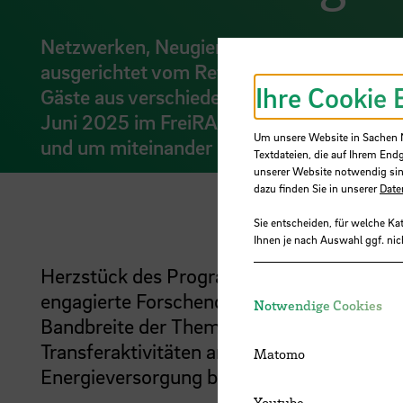
Netzwerken, Neugier und neue Impulse: Di
ausgerichtet vom Referat Forschung und Tr
Ihre Cookie 
Gäste aus verschiedenen Bereichen und F
Juni 2025 im FreiRAUM ein, um Einblicke 
Um unsere Website in Sachen Nu
und um miteinander ins Gespräch zu kom
Textdateien, die auf Ihrem End
unserer Website notwendig sin
dazu finden Sie in unserer
Date
Sie entscheiden, für welche Ka
Ihnen je nach Auswahl ggf. nic
Herzstück des Programms war das lebend
engagierte Forschende ihre innovativen V
Notwendige Cookies
Bandbreite der Themen spiegelte eindrucks
Transferaktivitäten an der Hochschule wide
Matomo
Energieversorgung bis hin zur Pflege und D
Youtube