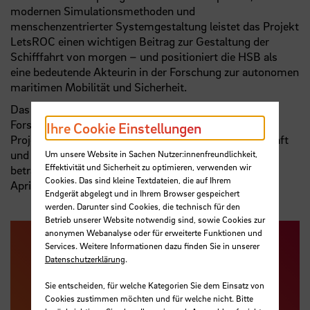
modernen Simulationsmethoden und
menschenzentrierter Systemgestaltung leistet das Projekt
LetsROC einen wichtigen Beitrag zur Gestaltung der
Schifffahrt von morgen – und positioniert die HSB als
eine bedeutende Akteurin in der Forschung zur autonomen
maritimen Mobilität und Sicherheit.
Das Projekt wird im Rahmen des maritimen
Forschungsprogramms vom Projektträger Jülich –
Ihre Cookie Einstellungen
Projektträger für das Bundesministerium für Wirtschaft
und Energie – gefördert. Die Fördermittel für die HSB
Um unsere Website in Sachen Nutzer:innenfreundlichkeit,
Effektivität und Sicherheit zu optimieren, verwenden wir
betragen fast 650.000 Euro. Das Projekt läuft bis 30.
Cookies. Das sind kleine Textdateien, die auf Ihrem
April 2028.
Endgerät abgelegt und in Ihrem Browser gespeichert
werden. Darunter sind Cookies, die technisch für den
Betrieb unserer Website notwendig sind, sowie Cookies zur
anonymen Webanalyse oder für erweiterte Funktionen und
Services. Weitere Informationen dazu finden Sie in unserer
Datenschutzerklärung
.
Sie entscheiden, für welche Kategorien Sie dem Einsatz von
Cookies zustimmen möchten und für welche nicht. Bitte