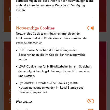
berücksichtigen Sie, dass Ihnen je nach Auswahl ggf. nicht
mehr alle Funktionen unserer Website zur Verfügung
Webseite der HSB zum
stehen.
Drittmittelprojekt LetsROC
Notwendi
Notwendige Cookies
Notwendige Cookies ermöglichen grundlegende
Funktionen und sind für die einwandfreie Funktion der
Website erforderlich.
HSB-Cookie: Speichert die Einstellungen der
Besucher:innen, die im Cookie-Banner ausgewählt
wurden.
LDAP-Cookie (nur für HSB-Mitarbeiter:innen): Speichert
den erfolgreichen Log-In bei zugriffsgeschützten Seiten
und Dateien.
Internationaler Studiengang
Eye-Able®: Es werden keine Cookies gesetzt.
Nutzereinstellungen werden im Local Storage des
Ship Management – Nautical
Browsers gespeichert.
Sciences
Matomo
Matomo