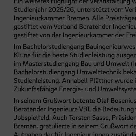
Ein weiteres Highlight der Veranstaltung 
Studienjahr 2025/26, unterstützt vom Ver
Ingenieurkammer Bremen. Alle Preisträger:
gestiftet vom Verband Beratender Ingenieu
gestiftet von der Ingenieurkammer der Fr
Im Bachelorstudiengang Bauingenieurwese
Klune für die beste Studienleistung ausgez
im Masterstudiengang Bau und Umwelt (Inf
Bachelorstudiengang Umwelttechnik bekam 
Studienleistung. Annabell Plättner wurde
Zukunftsfähige Energie- und Umweltsyst
In seinem Grußwort betonte Olaf Bosenius,
Beratender Ingenieure VBI, die Bedeutung
Jobspielfeld. Auch Torsten Sasse, Präsid
Bremen, gratulierte in seinem Grußwort de
Aufgaben der für Ingenieur:innen zustän