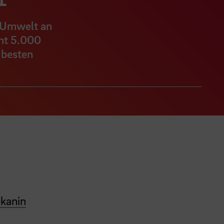
d Umwelt an
amt 5.000
 besten
kanin