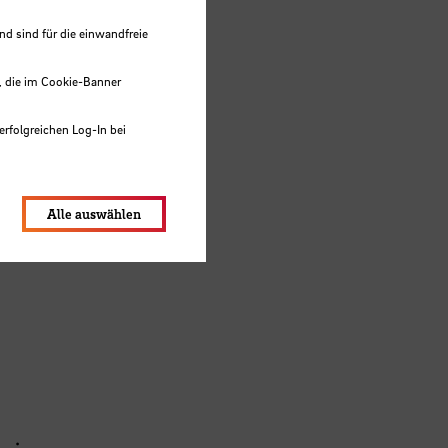
 sind für die einwandfreie
, die im Cookie-Banner
erfolgreichen Log-In bei
va-
hren
lungen werden im Local Storage
Alle auswählen