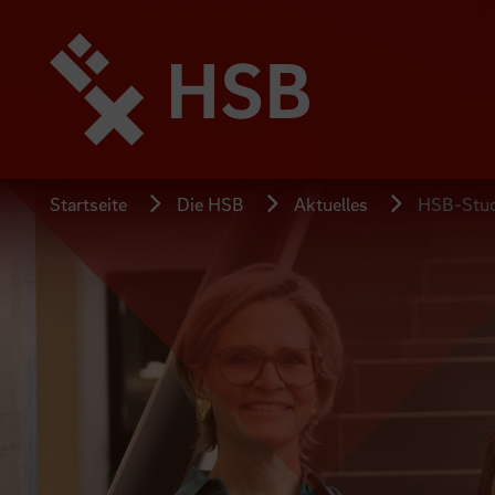
Direkt
zum
Seiteninhalt
springen
Startseite
Die HSB
Aktuelles
HSB-Studi