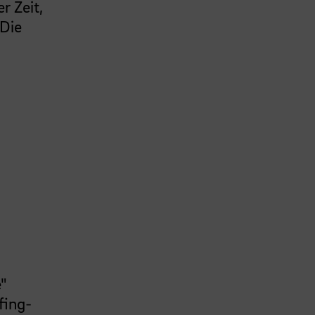
r Zeit,
 Die
"
fing-