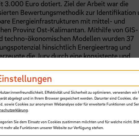
t 3.000 Euro dotiert. Ziel der Arbeit war die
sierten Bewertungsmethodik zur Identifikation
are Energieinfrastrukturen mit mittel- und
chen Provinz Ost-Kalimantan. Mithilfe von GIS-
nd techno-ökonomischen Modellen wurden 37
ngspotenzial hinsichtlich Energieertrag und
erzeugte die Jury durch eine konsistente und
eise sowie die hervorragende Umsetzung.
erte Auszeichnung für ihre Bachelor-Thesis im
Einstellungen
aut Jury stellte sich die Preisträgerin „mit
lanung und Bemessung eines Zwei-Zonen-Deiche
tzer:innenfreundlichkeit, Effektivität und Sicherheit zu optimieren, verwenden wir 
gerät abgelegt und in Ihrem Browser gespeichert werden. Darunter sind Cookies, die 
er Stadt Haren (Ems). Die herausragende Arbe
d, sowie Cookies zur anonymen Webanalyse oder für erweiterte Funktionen und Ser
lung der örtlichen Gegebenheiten sowie durch di
nschutzerklärung
.
messungsarbeiten aus, die in einen realisierba
tegorien Sie dem Einsatz von Cookies zustimmen möchten und für welche nicht. Bitt
ht mehr alle Funktionen unserer Website zur Verfügung stehen.