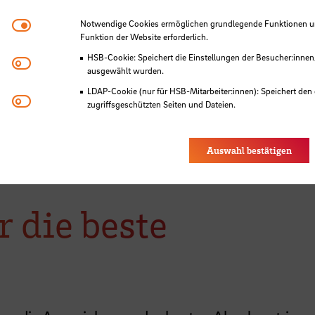
Notwendige Cookies
Notwendige Cookies ermöglichen grundlegende Funktionen und
Funktion der Website erforderlich.
HSB-Cookie: Speichert die Einstellungen der Besucher:innen
Matomo
ausgewählt wurden.
LDAP-Cookie (nur für HSB-Mitarbeiter:innen): Speichert den 
Youtube
äger:innen dankte Professorin Ulrike Mansfeld E
zugriffsgeschützten Seiten und Dateien.
Engagement, mit dem sie seit mehr als zehn Ja
Eye-Able®: Es werden keine Cookies gesetzt. Nutzereinstel
des Browsers gespeichert.
ter Wefing fortsetzt.
Auswahl bestätigen
 die beste