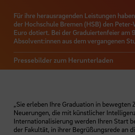
Für ihre herausragenden Leistungen haben
der Hochschule Bremen (HSB) den Peter-We
Euro dotiert. Bei der Graduiertenfeier a
Absolvent:innen aus dem vergangenen Stu
Pressebilder zum Herunterladen
„Sie erleben Ihre Graduation in bewegten 
Neuerungen, die mit künstlicher Intelligen
Internationalisierung werden Ihren Start b
der Fakultät, in ihrer Begrüßungsrede an 