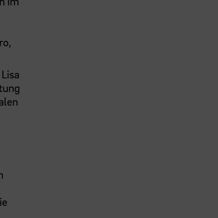
n im
ro,
Lisa
stung
alen
m
ie