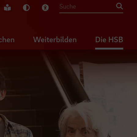
che Gebärdensprache
Leichte Sprache
Dunkel-Modus
Visuelle Hilfe
Suche
chen
Weiterbilden
Die HSB