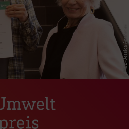
© HSB-Jessica Ammann
 Umwelt
preis