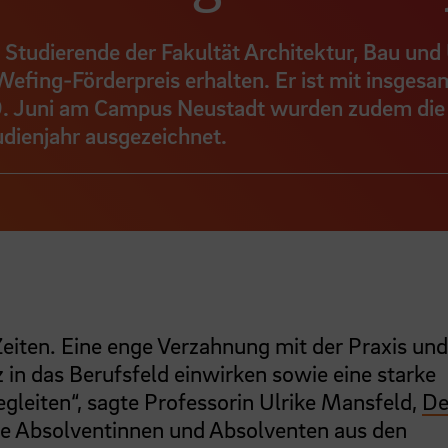
 Studierende der Fakultät Architektur, Bau un
fing-Förderpreis erhalten. Er ist mit insges
m 9. Juni am Campus Neustadt wurden zudem die
dienjahr ausgezeichnet.
Zeiten. Eine enge Verzahnung mit der Praxis und
z in das Berufsfeld einwirken sowie eine starke
egleiten“, sagte Professorin Ulrike Mansfeld,
De
die Absolventinnen und Absolventen aus den