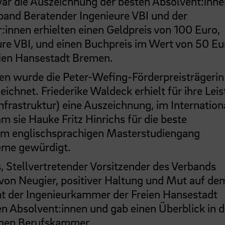
war die Auszeichnung der besten Absolvent:inne
band Beratender Ingenieure VBI und der
innen erhielten einen Geldpreis von 100 Euro,
re VBI, und einen Buchpreis im Wert von 50 Eu
eien Hansestadt Bremen.
n wurde die Peter-Wefing-Förderpreisträgerin 
eichnet. Friederike Waldeck erhielt für ihre Lei
rastruktur) eine Auszeichnung, im Internation
sie Hauke Fritz Hinrichs für die beste
 im englischsprachigen Masterstudiengang
eme gewürdigt.
 Stellvertretender Vorsitzender des Verbands
 von Neugier, positiver Haltung und Mut auf de
ent der Ingenieurkammer der Freien Hansestadt
n Absolvent:innen und gab einen Überblick in d
digen Berufskammer.