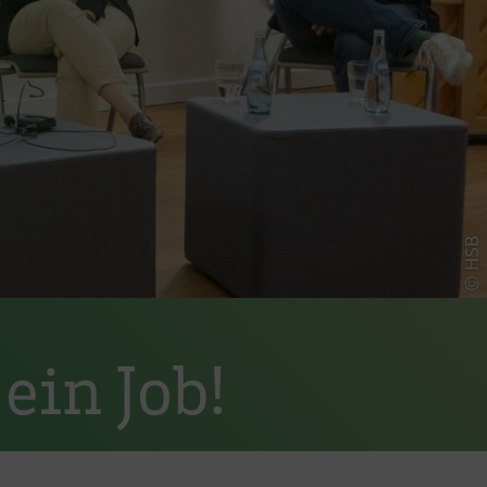
© HSB
ein Job!