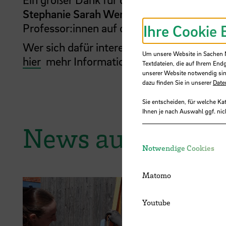
Stephanie Sarah Wernet
, das gesamte UA
Professor:innen auf dem Podium sowie da
Ihre Cookie 
Wer sich dafür interessiert, an der Hochsc
Um unsere Website in Sachen Nu
hier
mehr Informationen und die richtige
Textdateien, die auf Ihrem End
unserer Website notwendig sin
dazu finden Sie in unserer
Date
Sie entscheiden, für welche Ka
Ihnen je nach Auswahl ggf. nic
News aus der H
Notwendige Cookies
Matomo
Youtube
28.07.2026