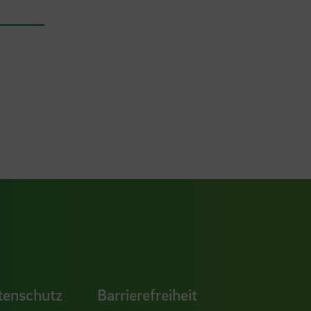
ook Seite
erer Xing Seite
Zu unserer LinkedIn Seite
e
uTube Seite
tenschutz
Barrierefreiheit