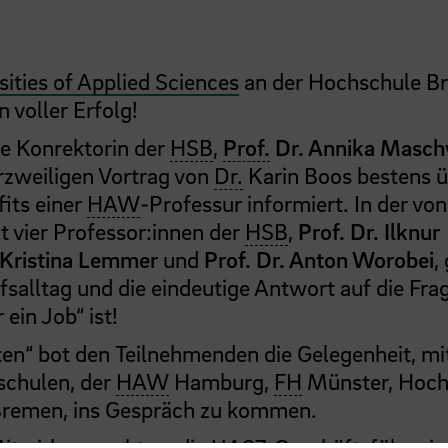
ties of Applied Sciences
an der Hochschule B
 voller Erfolg!
e Konrektorin der
HSB
,
Prof.
Dr. Annika Masch
rzweiligen Vortrag von
Dr.
Karin Boos bestens ü
its einer
HAW
-Professur informiert. In der von
 vier Professor:innen der
HSB
,
Prof. Dr. Ilknur
. Kristina Lemmer
und
Prof. Dr. Anton Worobei
,
fsalltag und die eindeutige Antwort auf die Fra
ein Job“ ist!
en“ bot den Teilnehmenden die Gelegenheit, mi
chulen, der
HAW
Hamburg,
FH
Münster, Hoch
remen, ins Gespräch zu kommen.
Mitwirkung geht an die UAS7-Geschäftsführeri