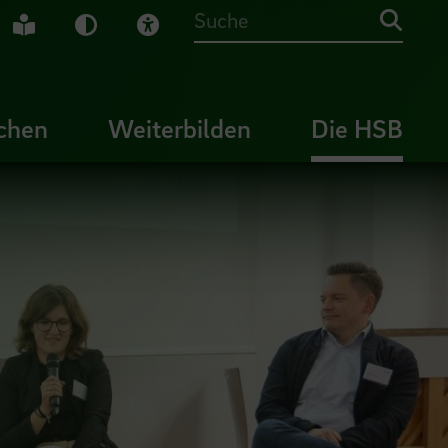
che Gebärdensprache
Leichte Sprache
Dunkel-Modus
Visuelle Hilfe
Suche
chen
Weiterbilden
Die HSB