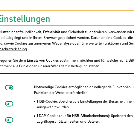
S7-Netzwerk, die angereisten UAS7-Hochschule
s Organisationsteam an der Hochschule Breme
Einstellungen
hule Bremen als Professor:in tätig zu werden, f
tzer:innenfreundlichkeit, Effektivität und Sicherheit zu optimieren, verwenden wir 
n Ansprechpersonen.
gerät abgelegt und in Ihrem Browser gespeichert werden. Darunter sind Cookies, die 
d, sowie Cookies zur anonymen Webanalyse oder für erweiterte Funktionen und Ser
nschutzerklärung
.
tegorien Sie dem Einsatz von Cookies zustimmen möchten und für welche nicht. Bitt
ht mehr alle Funktionen unserer Website zur Verfügung stehen.
SB
Notwendige Cookies
Notwendige Cookies ermöglichen grundlegende Funktionen und
Funktion der Website erforderlich.
HSB-Cookie: Speichert die Einstellungen der Besucher:innen
Matomo
ausgewählt wurden.
LDAP-Cookie (nur für HSB-Mitarbeiter:innen): Speichert den 
Youtube
zugriffsgeschützten Seiten und Dateien.
Eye-Able®: Es werden keine Cookies gesetzt. Nutzereinstel