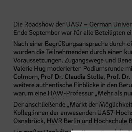
Die Roadshow der
UAS7 – German Universi
Ende September war für alle Beteiligten ein
Nach einer Begrüßungsansprache durch di
wurden die Teilnehmenden durch einen ku
Voraussetzungen, Zugangswege und Benef
Valerie Hug
moderierten Podiumsrunde mit
Colmorn, Prof Dr. Claudia Stolle, Prof. Dr
weitere authentische Einblicke in den Beru
warum eine
HAW
-Professur „Mehr als nur 
Der anschließende „Markt der Möglichkeit
Kolleg:innen der anwesenden UAS7-Hochs
Osnabrück, HWR Berlin und Hochschule B
Ein großer Dank für den Support und die 