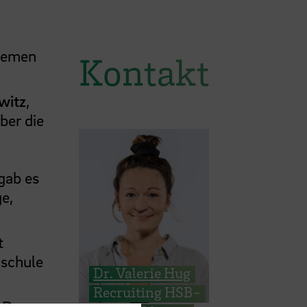
remen
Kontakt
witz
,
ber die
 gab es
ge,
t
schule
Dr. Valerie Hug
Recruiting HSB-
n
Dr.