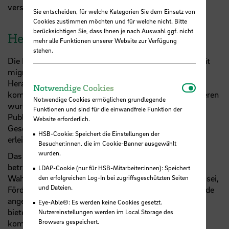
verstehen.
Sie entscheiden, für welche Kategorien Sie dem Einsatz von
Cookies zustimmen möchten und für welche nicht. Bitte
berücksichtigen Sie, dass Ihnen je nach Auswahl ggf. nicht
Herausforderungen und Chancen
mehr alle Funktionen unserer Website zur Verfügung
stehen.
Die Diskutant:innen beleuchteten die komplexe Realität
migrantischer Unternehmer:innen. Zentrale
Herausforderungen wie bürokratische Hindernisse,
Notwendi
Notwendige Cookies
komplexe steuerliche Anforderungen und Sprachbarrieren
Notwendige Cookies ermöglichen grundlegende
wurden offen angesprochen. Ein Vorschlag aus dem
Funktionen und sind für die einwandfreie Funktion der
Publikum regte an, die Einführung einer zweiten
Website erforderlich.
Geschäftssprache zu erwägen, um den Zugang zu
HSB-Cookie: Speichert die Einstellungen der
erleichtern.
Besucher:innen, die im Cookie-Banner ausgewählt
wurden.
Das Thema Finanzierung wurde ebenfalls kritisch
betrachtet. Viele im Publikum äußerten die
LDAP-Cookie (nur für HSB-Mitarbeiter:innen): Speichert
Wahrnehmung, dass es für Migrant:innen schwieriger sei,
den erfolgreichen Log-In bei zugriffsgeschützten Seiten
und Dateien.
Fördermittel oder Kredite zu erhalten. Gleichzeitig wurde
angemerkt, dass Deutschland zahlreiche Ressourcen
Eye-Able®: Es werden keine Cookies gesetzt.
bietet, die jedoch zugänglicher und koordinierter
Nutzereinstellungen werden im Local Storage des
Browsers gespeichert.
kommuniziert werden müssen.