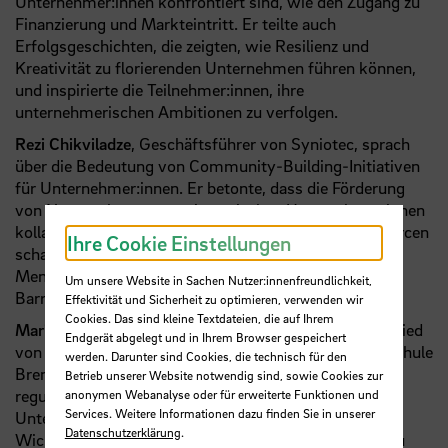
Unternehmer:innen konfrontiert sind, wie den Zugang zu
Finanzierung und Markteintritt. Er teilte auch
Erfolgsgeschichten, die zeigten, wie Resilienz und
Kreativität zu florierenden Unternehmen führen können,
und inspirierte die Teilnehmer:innen, ihre
unternehmerischen Ambitionen zu verfolgen.
Rezi Chikviladze
, Geschäftsführer von Syniotec, sprach
über die Bedeutung von Community-Building-Initiativen
für Unternehmer:innen. Er betonte, dass die Förderung
von Netzwerken unter migrantischen Unternehmer:innen
kollaborative Möglichkeiten und gemeinsame Ressourcen
Ihre Cookie Einstellungen
schaffen kann. Seine Beiträge hoben die Rolle von
Mentoring und Peer-Support beim Überwinden von
Um unsere Website in Sachen Nutzer:innenfreundlichkeit,
Barrieren für den Geschäftserfolg hervor.
Effektivität und Sicherheit zu optimieren, verwenden wir
Cookies. Das sind kleine Textdateien, die auf Ihrem
Mariya Staykova
, Steuerberaterin und Vorstandsmitglied
Endgerät abgelegt und in Ihrem Browser gespeichert
von KLUB DIALOG e.V. sowie Absolventin der Hochschule
werden. Darunter sind Cookies, die technisch für den
Bremen, gab Einblicke in die finanziellen und
Betrieb unserer Website notwendig sind, sowie Cookies zur
regulatorischen Aspekte, die das Wachstum neuer
anonymen Webanalyse oder für erweiterte Funktionen und
Services. Weitere Informationen dazu finden Sie in unserer
Unternehmen beeinflussen können. Sie erklärte die
Datenschutzerklärung
.
Wichtigkeit, die Strukturen des deutschen Systems zu