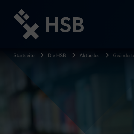
Direkt
zum
Seiteninhalt
springen
Startseite
Die HSB
Aktuelles
Geänderte