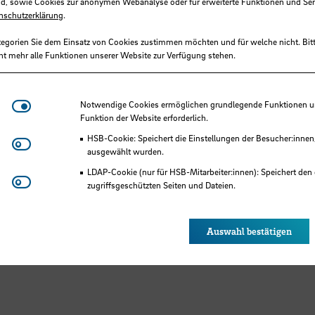
d, sowie Cookies zur anonymen Webanalyse oder für erweiterte Funktionen und Ser
nschutzerklärung
.
tegorien Sie dem Einsatz von Cookies zustimmen möchten und für welche nicht. Bitt
ht mehr alle Funktionen unserer Website zur Verfügung stehen.
Notwendige Cookies
Notwendige Cookies ermöglichen grundlegende Funktionen und
raxis zur Forschung: HSB-
Funktion der Website erforderlich.
HSB-Cookie: Speichert die Einstellungen der Besucher:innen
Matomo
de präsentieren Lösungsansätze f
ausgewählt wurden.
LDAP-Cookie (nur für HSB-Mitarbeiter:innen): Speichert den 
Pflegethemen
Youtube
zugriffsgeschützten Seiten und Dateien.
Eye-Able®: Es werden keine Cookies gesetzt. Nutzereinstel
des Browsers gespeichert.
Auswahl bestätigen