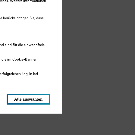
vices. Weitere Informationen
e berücksichtigen Sie, dass
 sind für die einwandfreie
, die im Cookie-Banner
ür
erfolgreichen Log-In bei
lungen werden im Local Storage
Alle auswählen