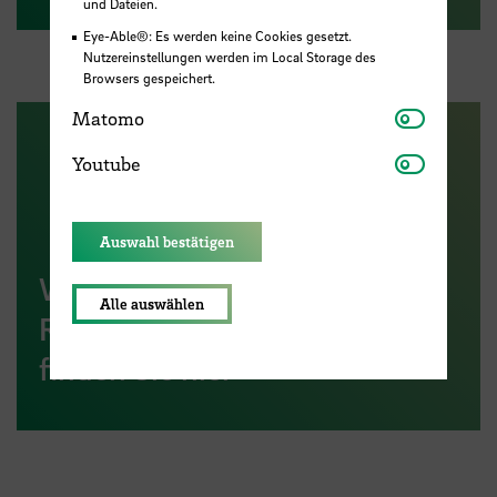
und Dateien.
Eye-Able®: Es werden keine Cookies gesetzt.
Nutzereinstellungen werden im Local Storage des
Browsers gespeichert.
Matomo
Matomo
Youtube
Youtube
Auswahl bestätigen
Weitere Interviews aus der
Alle auswählen
Rubrik "Drei Fragen an.."
finden Sie hier