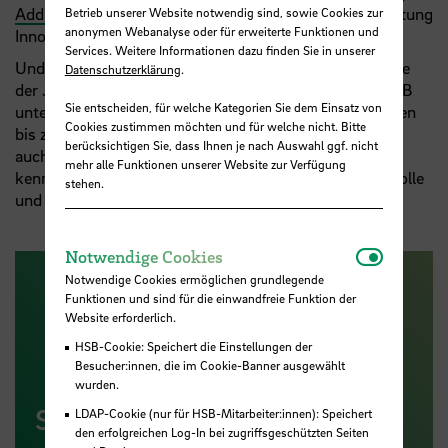
AddInno
der
HSB
hervorgegangen ist und von der Stiftung
Betrieb unserer Website notwendig sind, sowie Cookies zur
anonymen Webanalyse oder für erweiterte Funktionen und
Innovation in der Hochschullehre gefördert wird.
Services. Weitere Informationen dazu finden Sie in unserer
Und dann ist da noch die große Abwechslung: Im Laufe
Datenschutzerklärung
.
der Jahrzehnte habe ich in fast allen Fakultäten der HSB
Sie entscheiden, für welche Kategorien Sie dem Einsatz von
unterrichtet: von Pilot:innen über Physiotherapeut:innen
Cookies zustimmen möchten und für welche nicht. Bitte
bis zu Freizeitwissenschaftler:innen. Ich habe dadurch
berücksichtigen Sie, dass Ihnen je nach Auswahl ggf. nicht
auch viele unterschiedliche HSB-Kolleg:innen
mehr alle Funktionen unserer Website zur Verfügung
kennengelernt. Es gibt hier so viele offene, phantasievolle
stehen.
und hilfsbereite Menschen!
Notwendi
Notwendige Cookies
Notwendige Cookies ermöglichen grundlegende
Funktionen und sind für die einwandfreie Funktion der
Website erforderlich.
HSB-Cookie: Speichert die Einstellungen der
Besucher:innen, die im Cookie-Banner ausgewählt
wurden.
SZHB
LDAP-Cookie (nur für HSB-Mitarbeiter:innen): Speichert
den erfolgreichen Log-In bei zugriffsgeschützten Seiten