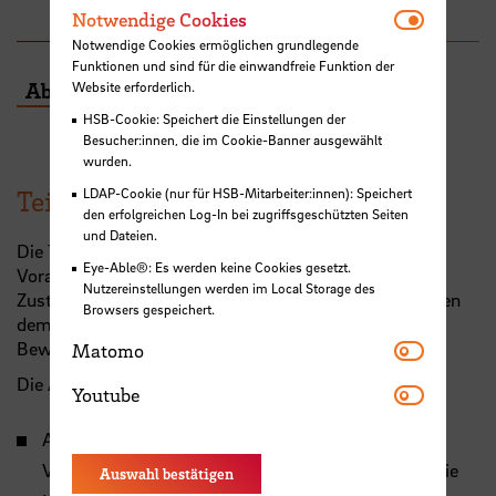
Bremen
erfahren.
Notwendi
Notwendige Cookies
Notwendige Cookies ermöglichen grundlegende
Funktionen und sind für die einwandfreie Funktion der
Absenden
Website erforderlich.
HSB-Cookie: Speichert die Einstellungen der
Besucher:innen, die im Cookie-Banner ausgewählt
wurden.
Teilnahmebedingungen
LDAP-Cookie (nur für HSB-Mitarbeiter:innen): Speichert
den erfolgreichen Log-In bei zugriffsgeschützten Seiten
und Dateien.
Die Teilnehmenden müssen über 18 Jahre alt sein.
Eye-Able®: Es werden keine Cookies gesetzt.
Voraussetzung für die Zahlung von 500 Euro ist das
Nutzereinstellungen werden im Local Storage des
Zustandekommen eines wirksamen Vertrages zwischen
Browsers gespeichert.
dem
IGC
der Hochschule Bremen und der/dem
Matomo
Bewerber:in.
Matomo
Die Auszahlung erfolgt, wenn
Youtube
Youtube
Auf Seiten der/des Studierenden die persönlichen
Voraussetzungen für die Zulassung vorliegen und die
Auswahl bestätigen