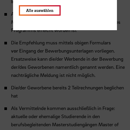
Immatrikulation erfolgt ist
Alle auswählen
Auf Seiten der Hochschule die
Mindestteilnehmendenzahl für die Durchführung des
Programms erreicht worden ist
Die Empfehlung muss mittels obigen Formulars
vor
Eingang der Bewerbungsunterlagen vorliegen.
Ersatzweise kann die/der Werbende in der Bewerbung
der/des Geworbenen namentlich genannt werden. Eine
nachträgliche Meldung ist nicht möglich.
Die/der Geworbene bereits 2 Teilrechnungen beglichen
hat
Als Vermittelnde kommen ausschließlich in Frage:
aktuelle oder ehemalige Studierende in den
berufsbegleitenden Masterstudiengängen Master of