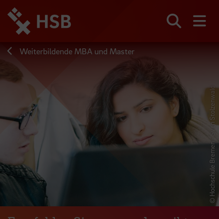
Direkt
zum
Seiteninhalt
Suchen
Me
springen
Weiterbildende MBA und Master
© Hochschule Bremen - Sven Stolzenwald