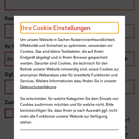
Ihre E-Mailadresse
*
Ihre Cookie Einstellungen
Um unsere Website in Sachen Nutzer:innenfreundlichkeit,
Effektivität und Sicherheit zu optimieren, verwenden wir
Ihr Studiengang bzw. Status
*
Cookies. Das sind kleine Textdateien, die auf Ihrem
Endgerät abgelegt und in Ihrem Browser gespeichert
werden. Darunter sind Cookies, die technisch für den
Betrieb unserer Website notwendig sind, sowie Cookies zur
Ggf. Ihre Matrikelnummer
anonymen Webanalyse oder für erweiterte Funktionen und
Services. Weitere Informationen dazu finden Sie in unserer
Datenschutzerklärung
.
Sie entscheiden, für welche Kategorien Sie dem Einsatz von
Zustimmung zur Datenverarbeitung
Cookies zustimmen möchten und für welche nicht. Bitte
berücksichtigen Sie, dass Ihnen je nach Auswahl ggf. nicht
Ich bin mit der digitalen Speicherung und
mehr alle Funktionen unserer Website zur Verfügung
Verarbeitung meiner Daten einverstanden und darf
stehen.
die Daten der Freundin/des Freundes weitergeben.
Mehr zum Thema
Datenschutz an der Hochschule