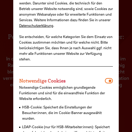
Restrukturierungsprozess zu beachten sind.
werden. Darunter sind Cookies, die technisch für den
Betrieb unserer Website notwendig sind, sowie Cookies zur
Mehr Info
anonymen Webanalyse oder für erweiterte Funktionen und
Services. Weitere Informationen dazu finden Sie in unserer
Datenschutzerklärung
.
Personalrestrukturierung für Arbeitgeber:
Sie entscheiden, für welche Kategorien Sie dem Einsatz von
Cookies zustimmen möchten und für welche nicht. Bitte
Planung, Umsetzung, Kosten
berücksichtigen Sie, dass Ihnen je nach Auswahl ggf. nicht
mehr alle Funktionen unserer Website zur Verfügung
In diesem Seminar wird vermittelt, wie Unternehmen im
stehen.
Rahmen einer Personalrestrukturierung handlungsfähig
bleiben und ein teures Scheitern vor dem Arbeitsgericht
vermeiden. Dabei stehen die Planung und Kostenkalkulation
Notwendi
Notwendige Cookies
einer Betriebsänderung sowie die sichere Umsetzung
Notwendige Cookies ermöglichen grundlegende
arbeitsrechtlicher Maßnahmen im Mittelpunkt.
Funktionen und sind für die einwandfreie Funktion der
Website erforderlich.
Mehr Info
HSB-Cookie: Speichert die Einstellungen der
Besucher:innen, die im Cookie-Banner ausgewählt
wurden.
Außergerichtliche und gerichtliche
LDAP-Cookie (nur für HSB-Mitarbeiter:innen): Speichert