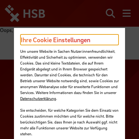
Direkt
zum
Seiteninhalt
Suchen
Me
springen
Oops, an error occurred! Request: 83a6ed4279907
Ihre Cookie Einstellungen
Um unsere Website in Sachen Nutzer:innenfreundlichkeit,
Effektivität und Sicherheit zu optimieren, verwenden wir
Cookies. Das sind kleine Textdateien, die auf Ihrem
Endgerät abgelegt und in Ihrem Browser gespeichert
Zu unserer Facebook S
Zu unse
werden. Darunter sind Cookies, die technisch für den
Betrieb unserer Website notwendig sind, sowie Cookies zur
Zu unserer YouTu
Zu unserer Instagram Seite
anonymen Webanalyse oder für erweiterte Funktionen und
Services. Weitere Informationen dazu finden Sie in unserer
Zu unserer LinkedI
Datenschutzerklärung
.
Sie entscheiden, für welche Kategorien Sie dem Einsatz von
Cookies zustimmen möchten und für welche nicht. Bitte
Kontakt
berücksichtigen Sie, dass Ihnen je nach Auswahl ggf. nicht
mehr alle Funktionen unserer Website zur Verfügung
Cookies
stehen.