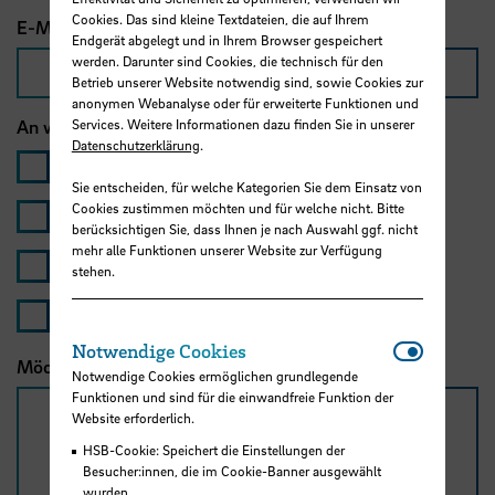
Cookies. Das sind kleine Textdateien, die auf Ihrem
E-Mail-Adresse
*
Endgerät abgelegt und in Ihrem Browser gespeichert
werden. Darunter sind Cookies, die technisch für den
Betrieb unserer Website notwendig sind, sowie Cookies zur
anonymen Webanalyse oder für erweiterte Funktionen und
Services. Weitere Informationen dazu finden Sie in unserer
An welchem Termin möchten Sie teilnehmen?
*
Datenschutzerklärung
.
20.04.26, 17:00 Uhr
Sie entscheiden, für welche Kategorien Sie dem Einsatz von
Cookies zustimmen möchten und für welche nicht. Bitte
06.05.26, 17:00 Uhr
berücksichtigen Sie, dass Ihnen je nach Auswahl ggf. nicht
mehr alle Funktionen unserer Website zur Verfügung
15.06.26, 18:00 Uhr
stehen.
10.07.26, 17:00 Uhr
Notwendi
Notwendige Cookies
Möchten Sie uns vorab etwas mitteilen?
Notwendige Cookies ermöglichen grundlegende
Funktionen und sind für die einwandfreie Funktion der
Website erforderlich.
HSB-Cookie: Speichert die Einstellungen der
Besucher:innen, die im Cookie-Banner ausgewählt
wurden.