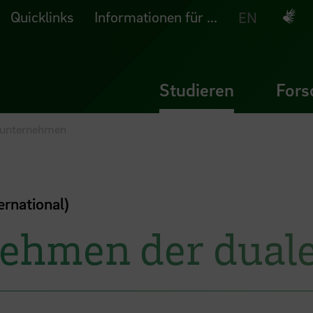
Quicklinks
Informationen für ...
Deuts
EN
Studieren
Fors
erunternehmen
ernational)
ehmen der duale