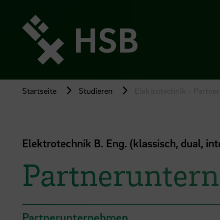
Direkt
zum
Seiteninhalt
springen
Startseite
Studieren
Elektrotechnik - Partn
Elektrotechnik B. Eng. (klassisch, dual, int
Partneruntern
Partnerunternehmen