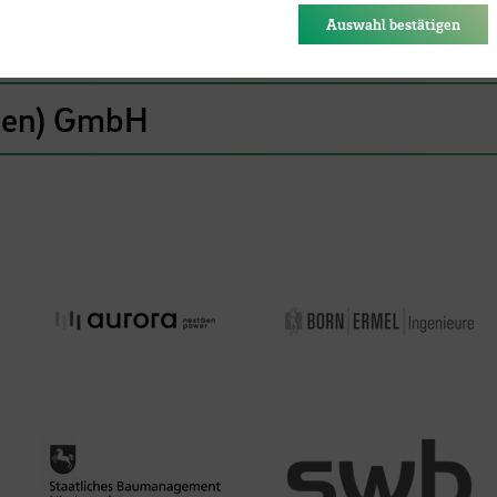
des Browsers gespeichert.
Auswahl bestätigen
emen) GmbH