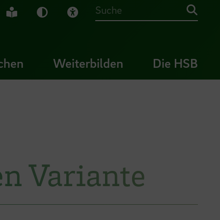
che Gebärdensprache
Leichte Sprache
Dunkel-Modus
Visuelle Hilfe
Suche
chen
Weiterbilden
Die HSB
n Variante