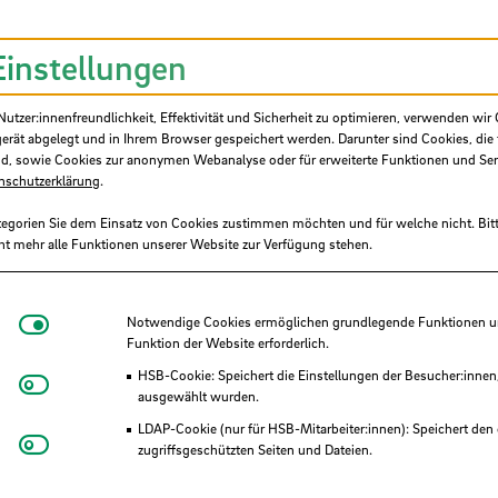
Einstellungen
hinenbau GmbH
tzer:innenfreundlichkeit, Effektivität und Sicherheit zu optimieren, verwenden wir 
gerät abgelegt und in Ihrem Browser gespeichert werden. Darunter sind Cookies, die 
d, sowie Cookies zur anonymen Webanalyse oder für erweiterte Funktionen und Ser
 & Co KG
nschutzerklärung
.
tegorien Sie dem Einsatz von Cookies zustimmen möchten und für welche nicht. Bitt
ht mehr alle Funktionen unserer Website zur Verfügung stehen.
Notwendige Cookies
bH
Notwendige Cookies ermöglichen grundlegende Funktionen und
Funktion der Website erforderlich.
HSB-Cookie: Speichert die Einstellungen der Besucher:innen
Matomo
für Bau und Liegenschaften
ausgewählt wurden.
LDAP-Cookie (nur für HSB-Mitarbeiter:innen): Speichert den 
Youtube
zugriffsgeschützten Seiten und Dateien.
Group
Eye-Able®: Es werden keine Cookies gesetzt. Nutzereinstel