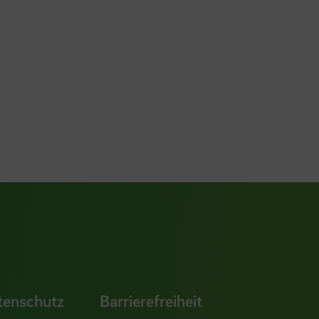
ook Seite
erer Xing Seite
Zu unserer LinkedIn Seite
e
uTube Seite
tenschutz
Barrierefreiheit