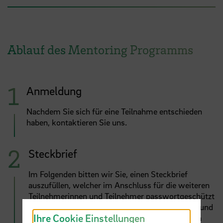
Ablauf des Mentoring Programms
Anmeldung
Nachdem Sie sich für eine Teilnahme entschieden
haben, kontaktieren Sie uns.
Steckbrief
Im Folgenden bitten wir Sie, einen Steckbrief
auszufüllen, welcher im Anschluss für die weiteren
Teilnehmerinnen und Teilnehmer passwortgeschützt
veröffentlicht wird. Ebenso erhalten Sie Zugang und
Ihre Cookie Einstellungen
können die Steckbriefe der anderen Mentorinnen